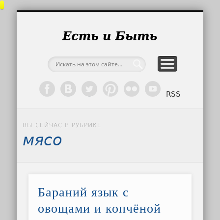
ПУТЕШЕСТВИЯ
ВСЕ ЗАПИСИ
ГЛАВНАЯ
ЕДА
Есть и
— еда и
в реце
RSS
путешес
ВЫ СЕЙЧАС В РУБРИКЕ
фотогр
мясо
Бараний язык с
овощами и копчёной