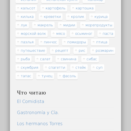
кальсот
картофель
картошка
килька
креветки
кролик
курица
лук
макрель
мидии
морепродукты
морской волк
мясо
осьминог
паста
паэлья
пинчос
помидоры
птица
путешествие
рецепт
рис
розмарин
рыба
салат
свинина
сибас
скумбрия
спагетти
стейк
суп
тапас
тунец
фасоль
Что читаю
El Comidista
Gastronomía y Cía.
Los hermanos Torres