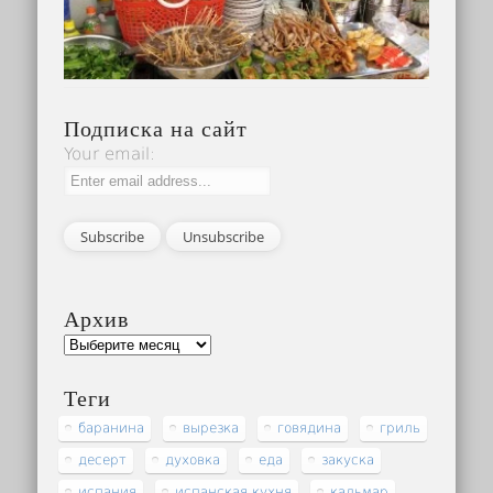
Подписка на сайт
Your email:
Архив
Теги
баранина
вырезка
говядина
гриль
десерт
духовка
еда
закуска
испания
испанская кухня
кальмар