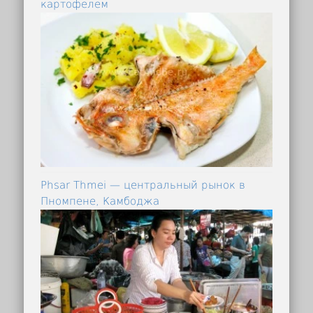
картофелем
Phsar Thmei — центральный рынок в
Пномпене, Камбоджа