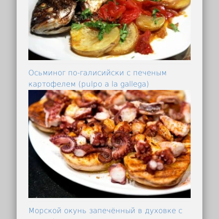
Осьминог по-галисийски с печеным
картофелем (pulpo a la gallega)
Морской окунь запечённый в духовке с