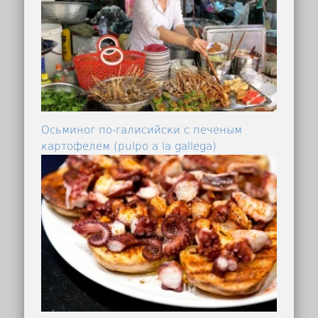
Осьминог по-галисийски с печеным
картофелем (pulpo a la gallega)