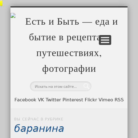
ПУТЕШЕСТВИЯ
ВСЕ ЗАПИСИ
ГЛАВНАЯ
ЕДА
— 
пу
Facebook VK Twitter Pinterest Flickr Vimeo RSS
ВЫ СЕЙЧАС В РУБРИКЕ
баранина