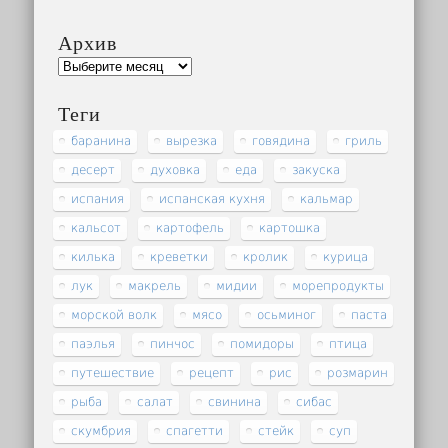
Архив
Теги
баранина
вырезка
говядина
гриль
десерт
духовка
еда
закуска
испания
испанская кухня
кальмар
кальсот
картофель
картошка
килька
креветки
кролик
курица
лук
макрель
мидии
морепродукты
морской волк
мясо
осьминог
паста
паэлья
пинчос
помидоры
птица
путешествие
рецепт
рис
розмарин
рыба
салат
свинина
сибас
скумбрия
спагетти
стейк
суп