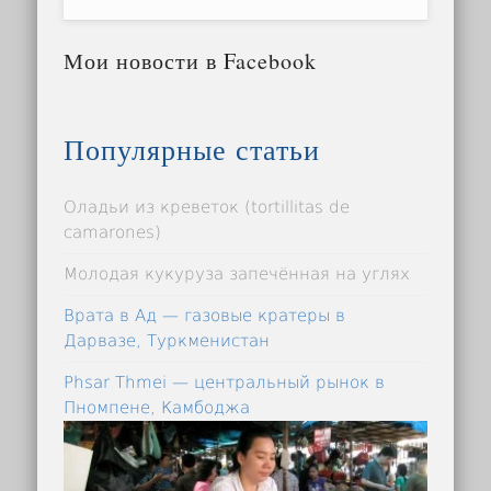
Мои новости в Facebook
Популярные статьи
Оладьи из креветок (tortillitas de
camarones)
Молодая кукуруза запечённая на углях
Врата в Ад — газовые кратеры в
Дарвазе, Туркменистан
Phsar Thmei — центральный рынок в
Пномпене, Камбоджа