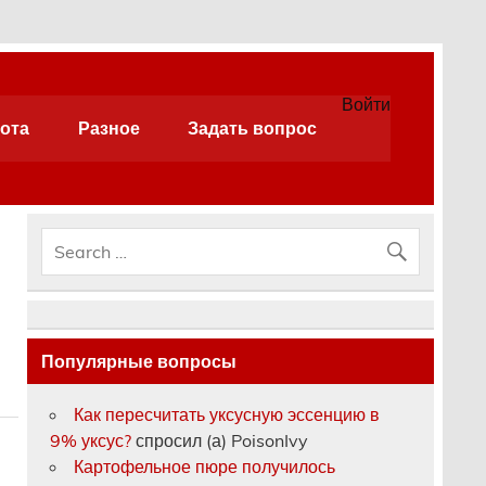
Войти
ота
Разное
Задать вопрос
Популярные вопросы
Как пересчитать уксусную эссенцию в
9% уксус?
спросил (а) PoisonIvy
Картофельное пюре получилось