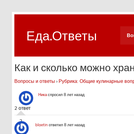
Skip
to
content
Еда.Ответы
Во
Простой и удобный сайт вопросов-ответов на т
Как и сколько можно хра
Вопросы и ответы
›
Рубрика: Общие кулинарные воп
Ника
спросил 8 лет назад
2 ответ
2
blaetin
ответил 8 лет назад