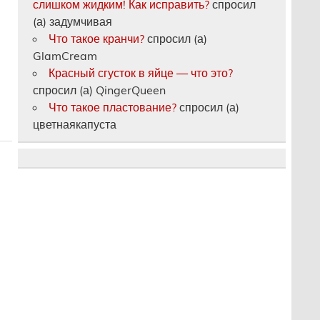
слишком жидким! Как исправить?
спросил
(а) задумчивая
Что такое кранчи?
спросил (а)
GlamCream
Красный сгусток в яйце — что это?
спросил (а) QingerQueen
Что такое пластование?
спросил (а)
цветнаякапуста