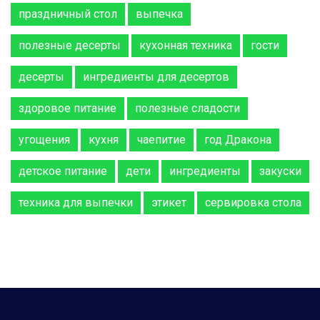
праздничный стол
выпечка
полезные десерты
кухонная техника
гости
десерты
ингредиенты для десертов
здоровое питание
полезные сладости
угощения
кухня
чаепитие
год Дракона
детское питание
дети
ингредиенты
закуски
техника для выпечки
этикет
сервировка стола