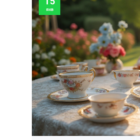
15
янв