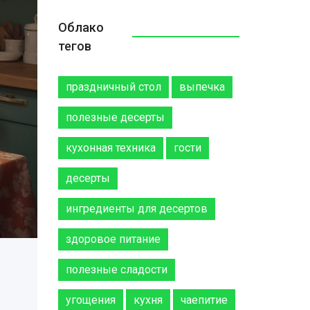
Облако
тегов
праздничный стол
выпечка
полезные десерты
кухонная техника
гости
десерты
ингредиенты для десертов
здоровое питание
полезные сладости
угощения
кухня
чаепитие