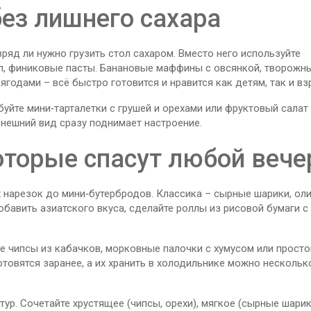
ез лишнего сахара
ряд ли нужно грузить стол сахаром. Вместо него используйте
оп, финиковые пасты. Банановые маффины с овсянкой, творожн
ягодами – всё быстро готовится и нравится как детям, так и в
буйте мини‑тарталетки с грушей и орехами или фруктовый салат
внешний вид сразу поднимает настроение.
оторые спасут любой вече
 нарезок до мини‑бутербродов. Классика – сырные шарики, оли
обавить азиатского вкуса, сделайте роллы из рисовой бумаги с
е чипсы из кабачков, морковные палочки с хумусом или просто
готовятся заранее, а их хранить в холодильнике можно нескольк
ур. Сочетайте хрустящее (чипсы, орехи), мягкое (сырные шарик