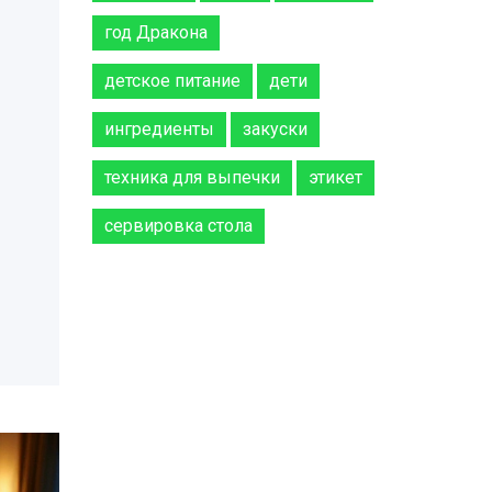
год Дракона
детское питание
дети
ингредиенты
закуски
техника для выпечки
этикет
сервировка стола