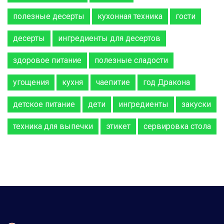
полезные десерты
кухонная техника
гости
десерты
ингредиенты для десертов
здоровое питание
полезные сладости
угощения
кухня
чаепитие
год Дракона
детское питание
дети
ингредиенты
закуски
техника для выпечки
этикет
сервировка стола