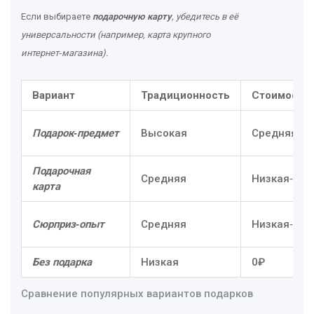
Если выбираете
подарочную карту
, убедитесь в её
универсальности (например, карта крупного
интернет‑магазина).
Вариант
Традиционность
Стоимость
Подарок‑предмет
Высокая
Средняя‑в
Подарочная
Средняя
Низкая‑сре
карта
Сюрприз‑опыт
Средняя
Низкая‑выс
Без подарка
Низкая
0₽
Сравнение популярных вариантов подарков