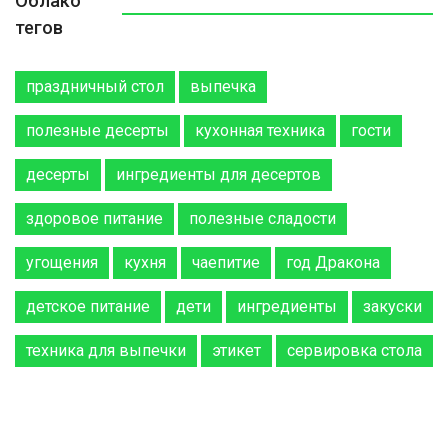
Облако
тегов
праздничный стол
выпечка
полезные десерты
кухонная техника
гости
десерты
ингредиенты для десертов
здоровое питание
полезные сладости
угощения
кухня
чаепитие
год Дракона
детское питание
дети
ингредиенты
закуски
техника для выпечки
этикет
сервировка стола