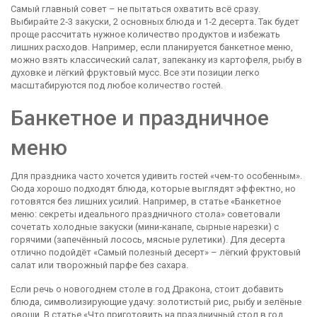
Самый главный совет – не пытаться охватить всё сразу.
Выбирайте 2‑3 закуски, 2 основных блюда и 1‑2 десерта. Так будет
проще рассчитать нужное количество продуктов и избежать
лишних расходов. Например, если планируется банкетное меню,
можно взять классический салат, запеканку из картофеля, рыбу в
духовке и лёгкий фруктовый мусс. Все эти позиции легко
масштабируются под любое количество гостей.
Банкетное и праздничное
меню
Для праздника часто хочется удивить гостей «чем‑то особенным».
Сюда хорошо подходят блюда, которые выглядят эффектно, но
готовятся без лишних усилий. Например, в статье «Банкетное
меню: секреты идеального праздничного стола» советовали
сочетать холодные закуски (мини‑канапе, сырные нарезки) с
горячими (запечённый лосось, мясные рулетики). Для десерта
отлично подойдёт «Самый полезный десерт» – лёгкий фруктовый
салат или творожный парфе без сахара.
Если речь о новогоднем столе в год Дракона, стоит добавить
блюда, символизирующие удачу: золотистый рис, рыбу и зелёные
овощи. В статье «Что приготовить на праздничный стол в год