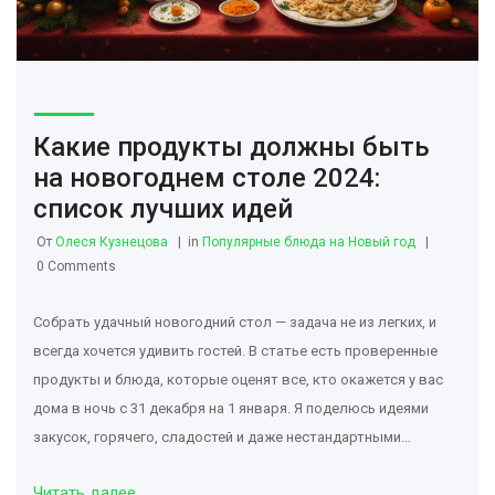
Какие продукты должны быть
на новогоднем столе 2024:
список лучших идей
От
Олеся Кузнецова
in
Популярные блюда на Новый год
0 Comments
Собрать удачный новогодний стол — задача не из легких, и
всегда хочется удивить гостей. В статье есть проверенные
продукты и блюда, которые оценят все, кто окажется у вас
дома в ночь с 31 декабря на 1 января. Я поделюсь идеями
закусок, горячего, сладостей и даже нестандартными
советами, чтобы меню получилось не только вкусным, но и
Читать далее
запоминающимся. Здесь вы найдете актуальные советы и