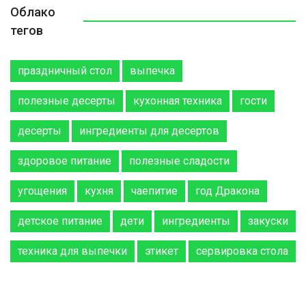
Облако
тегов
праздничный стол
выпечка
полезные десерты
кухонная техника
гости
десерты
ингредиенты для десертов
здоровое питание
полезные сладости
угощения
кухня
чаепитие
год Дракона
детское питание
дети
ингредиенты
закуски
техника для выпечки
этикет
сервировка стола