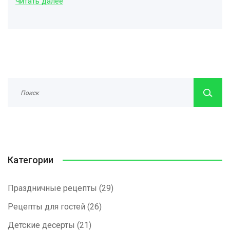
Читать далее
но и минимизировать пищевые отходы. Узнайте, как сделать
ваш праздник незабываемым и вкусным.
Категории
Праздничные рецепты
(29)
Рецепты для гостей
(26)
Детские десерты
(21)