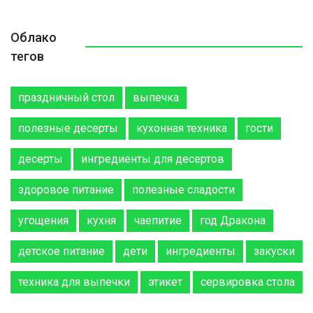
Облако
тегов
праздничный стол
выпечка
полезные десерты
кухонная техника
гости
десерты
ингредиенты для десертов
здоровое питание
полезные сладости
угощения
кухня
чаепитие
год Дракона
детское питание
дети
ингредиенты
закуски
техника для выпечки
этикет
сервировка стола