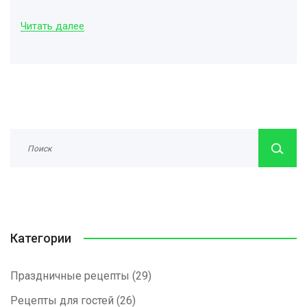
подчеркивают важность использования семантического
Читать далее
поиска. Эта статья предлагает конкретные советы по
оптимизации голосового поиска для ваших бизнес-целей.
Категории
Праздничные рецепты
(29)
Рецепты для гостей
(26)