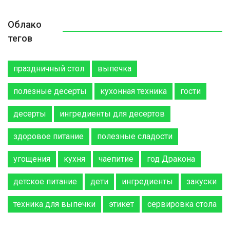
Облако
тегов
праздничный стол
выпечка
полезные десерты
кухонная техника
гости
десерты
ингредиенты для десертов
здоровое питание
полезные сладости
угощения
кухня
чаепитие
год Дракона
детское питание
дети
ингредиенты
закуски
техника для выпечки
этикет
сервировка стола