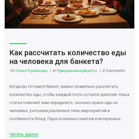
Как рассчитать количество еды
на человека для банкета?
От
Олеся Кузнецова
in
Праздничные рецепты
0 Comments
Когда вы готовите банкет, важно правильно рассчитать
количество еды, чтобы каждый гость остался доволен. Наша
статья поможет вам определить, сколько нужно еды на
человека, учитывая различные типы мероприятий и
особенности блюд. Пара полезных советов и интересных
фактов позволит вам не только удовлетворить всех гостей,
Читать далее
но и минимизировать пищевые отходы. Узнайте, как сделать