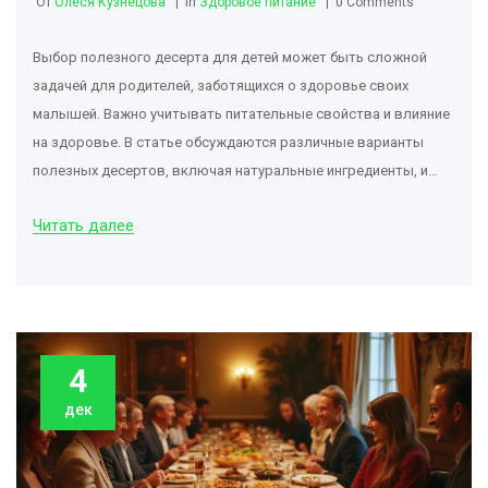
От
Олеся Кузнецова
in
Здоровое питание
0 Comments
Выбор полезного десерта для детей может быть сложной
задачей для родителей, заботящихся о здоровье своих
малышей. Важно учитывать питательные свойства и влияние
на здоровье. В статье обсуждаются различные варианты
полезных десертов, включая натуральные ингредиенты, и
даются советы по приготовлению. Исследуются такие
Читать далее
десерты, как фруктовые салаты, домашнее мороженое и
йогуртовые сладости, чтобы помочь родителям сделать
правильный выбор. Такую информацию можно использовать,
чтобы разнообразить рацион вашего ребёнка и избежать
лишних сахаров.
4
дек