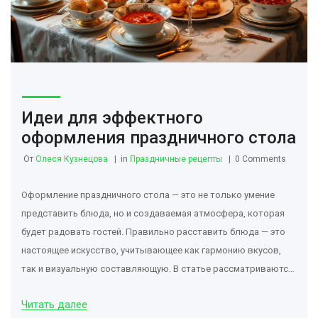
Идеи для эффектного
оформления праздничного стола
От
Олеся Кузнецова
in
Праздничные рецепты
0 Comments
Оформление праздничного стола — это не только умение
представить блюда, но и создаваемая атмосфера, которая
будет радовать гостей. Правильно расставить блюда — это
настоящее искусство, учитывающее как гармонию вкусов,
так и визуальную составляющую. В статье рассматриваются
методы расположения блюд с учетом их температурного
Читать далее
режима и визуального баланса. Также будут предложены