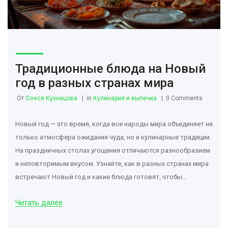
Традиционные блюда на Новый
год в разных странах мира
От
Олеся Кузнецова
in
Кулинария и выпечка
0 Comments
Новый год — это время, когда все народы мира объединяет не
только атмосфера ожидания чуда, но и кулинарные традиции.
На праздничных столах угощения отличаются разнообразием
и неповторимым вкусом. Узнайте, как в разных странах мира
встречают Новый год и какие блюда готовят, чтобы
привлечь удачу и счастье в дом. Это великолепное
Читать далее
путешествие по кухням мира поможет вам дополнить свой
новогодний стол необычными и символичными блюдами.