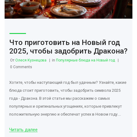
Что приготовить на Новый год
2025, чтобы задобрить Дракона?
От
Олеся Кузнецова
in
Популярные блюда на Новый год
0 Comments
Хотите, чтобы наступающий год был удачным? Узнайте, какие
блюда стоит приготовить, чтобы задобрить символа 2025
года - Дракона. В этой статье мы расскажем о самых
популярных и оригинальных угощениях, которые привлекут
положительную энергию и обеспечат успех в Новом году.
Исследуйте историю и традиции, связанные с символом года,
Читать далее
и откройте для себя кулинарные секреты приготовления