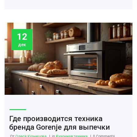
новогоднего стола.
12
дек
Где производится техника
бренда Gorenje для выпечки
От
Олеся Кузнецова
in
Кухонная техника
0 Comments