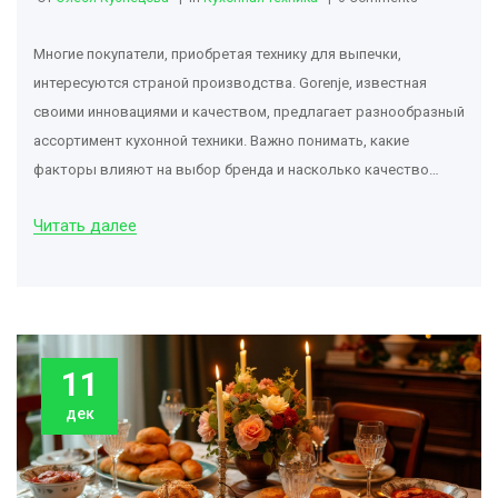
Многие покупатели, приобретая технику для выпечки,
интересуются страной производства. Gorenje, известная
своими инновациями и качеством, предлагает разнообразный
ассортимент кухонной техники. Важно понимать, какие
факторы влияют на выбор бренда и насколько качество
техники зависит от места её производства. В статье
Читать далее
разобраны главные особенности Gorenje и даны советы по
выбору подходящей техники для выпечки. Узнайте больше о
том, почему Gorenje заслуживает внимания.
11
дек