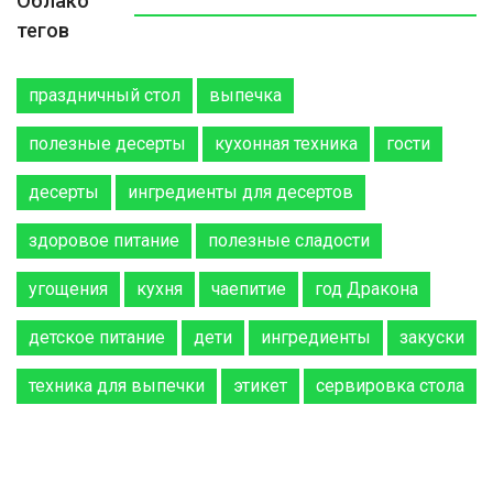
Облако
тегов
праздничный стол
выпечка
полезные десерты
кухонная техника
гости
десерты
ингредиенты для десертов
здоровое питание
полезные сладости
угощения
кухня
чаепитие
год Дракона
детское питание
дети
ингредиенты
закуски
техника для выпечки
этикет
сервировка стола