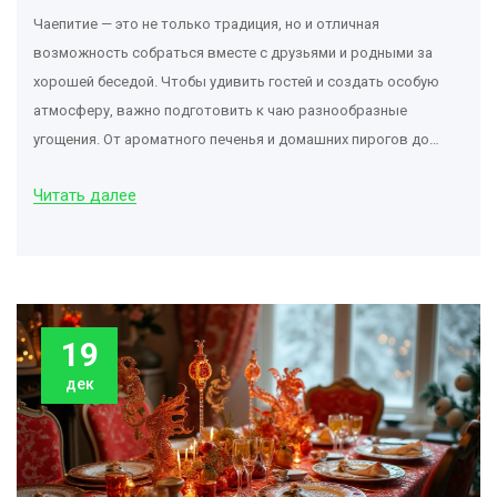
Чаепитие — это не только традиция, но и отличная
возможность собраться вместе с друзьями и родными за
хорошей беседой. Чтобы удивить гостей и создать особую
атмосферу, важно подготовить к чаю разнообразные
угощения. От ароматного печенья и домашних пирогов до
необычных десертов и легких закусок — идей превеликое
Читать далее
множество. В этой статье мы предлагаем коллекцию
рецептов и советов для создания идеального чаепития.
19
дек