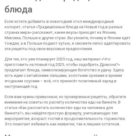
блюда
Если хотите добавить в новогодний стол международный
колорит, статья «Традиционные блюда на Новый год в разных
странах мира» расскажет, какие вкусы приходят из Японии,
Мексики, Польше и других стран. Вы узнаете, почему в Японии едят
тождзи, а в Польше подают кутью, и сможете легко адаптировать
эти рецепты под свои вкусовые предпочтения.
Для тех, кто уже планирует 2025 год, наш материал «Что
приготовить на Новый год 2025, чтобы задобрить Дракона?»
предлагает блюда, символизирующие богатство и удачу. Здесь
есть идеи с китайскими лапшами, золотыми орехами и яркими
ягодными соусами – всё, что принесёт позитивный заряд в
наступающий год.
Если вам нужны привычные, но проверенные рецепты, обратите
внимание на советы по расчёту количества еды на банкете. В
статье «Как рассчитать количество еды на человека для
банкета?», вы найдёте простую формулу, учитывающую тип
мероприятия, возраст гостей и продолжительность торжества.
Это помогает избежать как нехватки, так и лишних остатков.