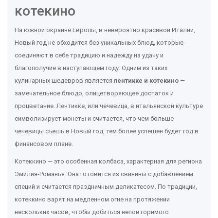
котекино
На южной окраине Европы, в невероятно красивой Италии,
Новый год не обходится без уникальных блюд, которые
соединяют в себе традицию и надежду на удачу и
благополучие в наступающем году. Одним из таких
кулинарных шедевров является
лентикке и котекино
—
замечательное блюдо, олицетворяющее достаток и
процветание. Лентикке, или чечевица, в итальянской культуре
символизирует монеты и считается, что чем больше
чечевицы съешь в Новый год, тем более успешен будет год в
финансовом плане.
Котеккино — это особенная колбаса, характерная для региона
Эмилия-Романья. Она готовится из свинины с добавлением
специй и считается праздничным деликатесом. По традиции,
котеккино варят на медленном огне на протяжении
нескольких часов, чтобы добиться неповторимого