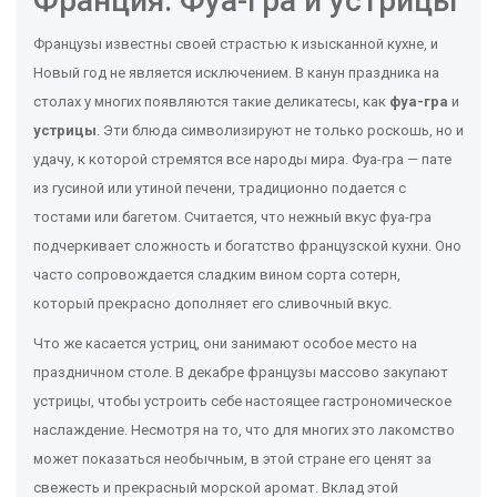
Франция: Фуа-гра и устрицы
Французы известны своей страстью к изысканной кухне, и
Новый год не является исключением. В канун праздника на
столах у многих появляются такие деликатесы, как
фуа-гра
и
устрицы
. Эти блюда символизируют не только роскошь, но и
удачу, к которой стремятся все народы мира. Фуа-гра — пате
из гусиной или утиной печени, традиционно подается с
тостами или багетом. Считается, что нежный вкус фуа-гра
подчеркивает сложность и богатство французской кухни. Оно
часто сопровождается сладким вином сорта сотерн,
который прекрасно дополняет его сливочный вкус.
Что же касается устриц, они занимают особое место на
праздничном столе. В декабре французы массово закупают
устрицы, чтобы устроить себе настоящее гастрономическое
наслаждение. Несмотря на то, что для многих это лакомство
может показаться необычным, в этой стране его ценят за
свежесть и прекрасный морской аромат. Вклад этой