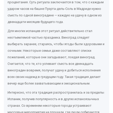
процветания. Суть ритуала заключается в том, что с каждым
ударом часов на башне Пуэрта-дель-Соль в Мадриде нужно
съесть по одной виноградине — каждую на удачу в одном из
двенадцати месяцев будущего года.
Для многих испанцев этот ритуал действительно стал
неотъемлемой частью праздника. Виноград следует
выбирать заранее, стараясь, чтобы ягоды были здоровыми и
сочными. Некоторые семьи даже составляют списки
пожеланий, которые они загадывают, поедая виноград.
Считается, что те, кто успевает съесть все двенадцать
виноградин вовремя, получат удачу и добиться исполнения
всех своих надежд в грядущем году. Такая традиция делает
вечер еще более захватывающим и эмоциональным.
Интересно, что эта традиция распространилась и за пределы
Испании, получив популярность и в других испаноязычных
странах. Со временем некоторые города устраивают
массовые мероприятия на площади, где люди собираются,