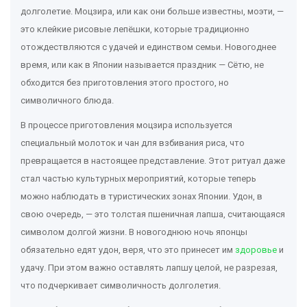
долголетие. Моцзира, или как они больше известны, моэти, —
это клейкие рисовые лепёшки, которые традиционно
отождествляются с удачей и единством семьи. Новогоднее
время, или как в Японии называется праздник — Сётю, не
обходится без приготовления этого простого, но
символичного блюда.
В процессе приготовления моцзира используется
специальный молоток и чан для взбивания риса, что
превращается в настоящее представление. Этот ритуал даже
стал частью культурных мероприятий, которые теперь
можно наблюдать в туристических зонах Японии. Удон, в
свою очередь, — это толстая пшеничная лапша, считающаяся
символом долгой жизни. В новогоднюю ночь японцы
обязательно едят удон, веря, что это принесет им
здоровье
и
удачу. При этом важно оставлять лапшу целой, не разрезая,
что подчеркивает символичность долголетия.