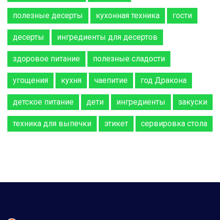
полезные десерты
кухонная техника
гости
десерты
ингредиенты для десертов
здоровое питание
полезные сладости
угощения
кухня
чаепитие
год Дракона
детское питание
дети
ингредиенты
закуски
техника для выпечки
этикет
сервировка стола