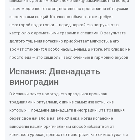
внимания к деталям. Вначале чечевицу замачивают на ночь, а
затем медленно готовят, постепенно пропитывая её вкусами
и ароматами специй. Котеккино обычно тоже требует
некоторой подготовки — перед варкой его погружают в
кастрюлю с ароматными травами и специями. В результате
долгого тушения котеккино приобретает мягкость, а его
аромат становится особо насыщенным. В итоге, это блюдо не
просто еда — это символы, заключенные в гармонию вкусов.
Испания: Двенадцать
виноградин
В Испании вечер новогоднего праздника пронизан
традициями и ритуалами, один из самых известных из
которых — поедание двенадцати виноградин. Эта традиция
берет свое начало в начале XX века, когда испанские
виноделы нашли оригинальный способ избавиться от
излишков урожая, превратив виноградины в символ удачи и