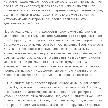
которые поддерживают уровень сахара в крови и не заставляют
вас тянуться к сладкому через два часа
. Также известны как
полезные закуски
, они помогают пережить междуобеденный спад
без тяги к чипсам и шоколадке.
Это не диета — это привычка,
которую можно выстроить за неделю, если знать, что
действительно работает.
Часто люди думают, что здоровый перекус — это яблоко или
морковка. Но это только начало.
Сладкое без сахара
,
включает
в себя фрукты, сухофрукты, творожные запеканки и мороженое из
бананов — все это можно есть без чувства вины
. И если у вас есть
дети, вы точно знаете:
перекусы для детей
должны быть не
только полезными, но и вкусными, иначе они просто не съедят. А
если вы следите за сахаром, то
альтернативы сахару
,
такие как
мед, стевия или финики, — это не замена, а улучшение
.
Эти
элементы — не теория. Они из реальных рецептов, которые уже
проверены на практике: в домах, где дети не отказываются от
десерта, а в офисах, где перекусы не превращаются в обед.
Вы не найдете здесь советов вроде «ешьте меньше» или «пейте
воду». Здесь — конкретные варианты: что взять с собой в сумку,
что положить в детский рюкзак, что есть после тренировки,
чтобы не сорваться на пирожное. Всё, что вы найдете ниже, — это
не теоретические идеи. Это то, что реально едят люди, у которых
есть работа, дети, усталость и желание не разрушать здоровье