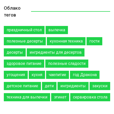
Облако
тегов
праздничный стол
выпечка
полезные десерты
кухонная техника
гости
десерты
ингредиенты для десертов
здоровое питание
полезные сладости
угощения
кухня
чаепитие
год Дракона
детское питание
дети
ингредиенты
закуски
техника для выпечки
этикет
сервировка стола