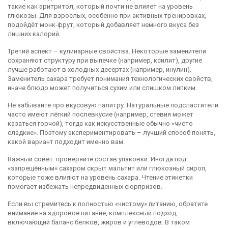
такие как эритритол, который почти не влияет на уровень
глюкозы. Для взрослых, особенно при активных тренировках,
подойдёт монк‑фрут, который добавляет немного вкуса без
лишних калорий.
Третий аспект – кулинарные свойства. Некоторые заменители
сохраняют структуру при выпечке (например, ксилит), другие
лучше работают в холодных десертах (например, инулин).
Заменитель сахара требует понимания технологических свойств,
иначе блюдо может получиться сухим или слишком липким.
Не забывайте про вкусовую палитру. Натуральные подсластители
часто имеют лёгкий послевкусие (например, стевия может
казаться горчой), тогда как искусственные обычно «чисто
сладкие». Поэтому экспериментировать – лучший способ понять,
какой вариант подходит именно вам.
Важный совет: проверяйте состав упаковки. Иногда под
«запрещённым» сахаром скрыт мальтит или глюкозный сироп,
которые тоже влияют на уровень сахара. Чтение этикетки
помогает избежать непредвиденных сюрпризов.
Если вы стремитесь к полностью «чистому» питанию, обратите
внимание на
здоровое питание
,
комплексный подход,
включающий баланс белков, жиров и углеводов
. В таком