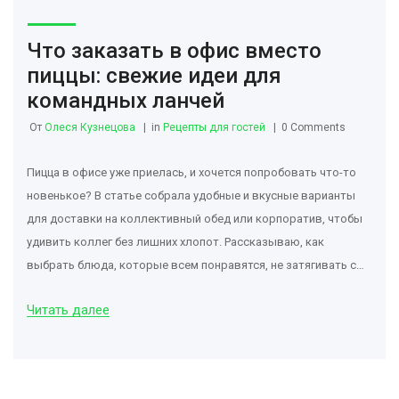
Что заказать в офис вместо
пиццы: свежие идеи для
командных ланчей
От
Олеся Кузнецова
in
Рецепты для гостей
0 Comments
Пицца в офисе уже приелась, и хочется попробовать что-то
новенькое? В статье собрала удобные и вкусные варианты
для доставки на коллективный обед или корпоратив, чтобы
удивить коллег без лишних хлопот. Рассказываю, как
выбрать блюда, которые всем понравятся, не затягивать с
организацией и даже немного сэкономить. Дам простые
Читать далее
советы для заказа и идеи, которые подойдут для разных
поводов. Вас ждут конкретные сервисы и лайфхаки для
офисных застолий.