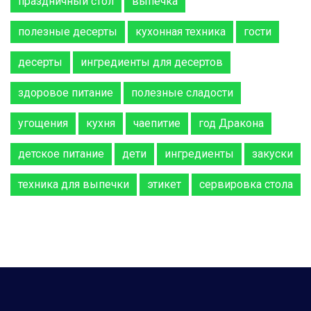
праздничный стол
выпечка
полезные десерты
кухонная техника
гости
десерты
ингредиенты для десертов
здоровое питание
полезные сладости
угощения
кухня
чаепитие
год Дракона
детское питание
дети
ингредиенты
закуски
техника для выпечки
этикет
сервировка стола