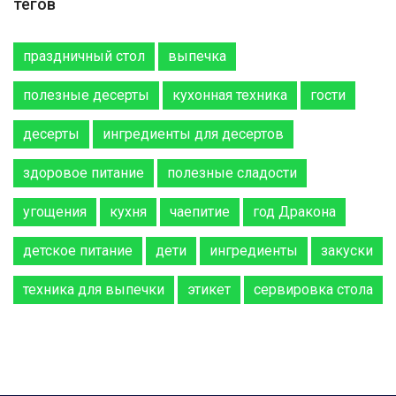
тегов
праздничный стол
выпечка
полезные десерты
кухонная техника
гости
десерты
ингредиенты для десертов
здоровое питание
полезные сладости
угощения
кухня
чаепитие
год Дракона
детское питание
дети
ингредиенты
закуски
техника для выпечки
этикет
сервировка стола