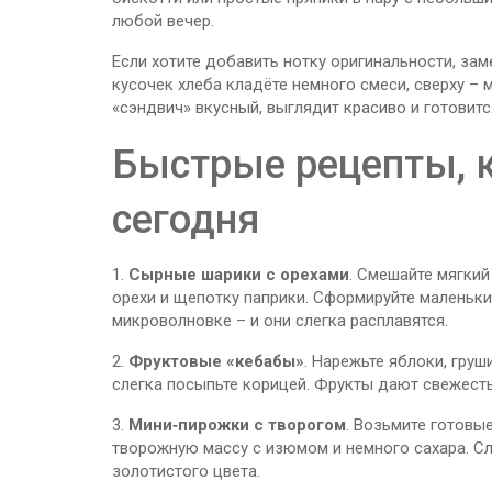
любой вечер.
Если хотите добавить нотку оригинальности, за
кусочек хлеба кладёте немного смеси, сверху –
«сэндвич» вкусный, выглядит красиво и готовится
Быстрые рецепты, 
сегодня
1.
Сырные шарики с орехами
. Смешайте мягкий
орехи и щепотку паприки. Сформируйте маленькие
микроволновке – и они слегка расплавятся.
2.
Фруктовые «кебабы»
. Нарежьте яблоки, груш
слегка посыпьте корицей. Фрукты дают свежесть,
3.
Мини‑пирожки с творогом
. Возьмите готовы
творожную массу с изюмом и немного сахара. Сл
золотистого цвета.