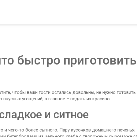
что быстро приготовить
хотите, чтобы ваши гости остались довольны, не нужно готовить
 вкусных угощений, а главное – подать их красиво.
 сладкое и ситное
о и чего‑то более сытного. Пару кусочков домашнего печенья,
ими бутербродами из цельного хлеба с творожным сыром уже с