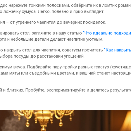
едис нарежьте тонкими полосками, обвёрните их в ломтик роман
 ложечку хумуса. Лёгко, полезно и ярко выглядит.
ня – от утреннего чаепития до вечерних посиделок.
рвировать стол, загляните в нашу статью
"Что идеально подходи
ерти и небольшие детали делают чаепитие уютным.
ро накрыть стол для чаепития, советуем прочитать
"Как накрыть
 выбора посуды до расстановки угощений.
симум вкуса. Подбирайте пару‑тройку разных текстур (хрустяще
иками мяты или съедобными цветами, и ваш чай станет настоящ
 и близких. Пробуйте, экспериментируйте и делитесь результат