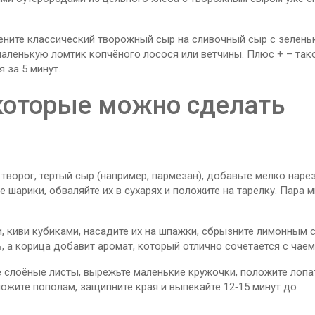
мените классический творожный сыр на сливочный сыр с зелень
 маленькую ломтик копчёного лосося или ветчины. Плюс + – так
 за 5 минут.
которые можно сделать
 творог, тертый сыр (например, пармезан), добавьте мелко нар
 шарики, обваляйте их в сухарях и положите на тарелку. Пара м
и, киви кубиками, насадите их на шпажки, сбрызните лимонным 
 а корица добавит аромат, который отлично сочетается с чаем
е слоёные листы, вырежьте маленькие кружочки, положите лопа
ожите пополам, защипните края и выпекайте 12‑15 минут до