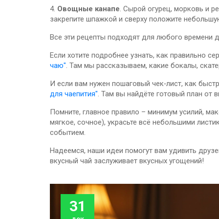
4.
Овощные канапе
. Сырой огурец, морковь и р
закрепите шпажкой и сверху положите небольшую
Все эти рецепты подходят для любого времени д
Если хотите подробнее узнать, как правильно се
чаю"
. Там мы рассказываем, какие бокалы, скат
И если вам нужен пошаговый чек‑лист, как быст
для чаепития"
. Там вы найдёте готовый план от
Помните, главное правило – минимум усилий, мак
мягкое, сочное), украсьте всё небольшими лист
событием.
Надеемся, наши идеи помогут вам удивить друзей
вкусный чай заслуживает вкусных угощений!
31
дек