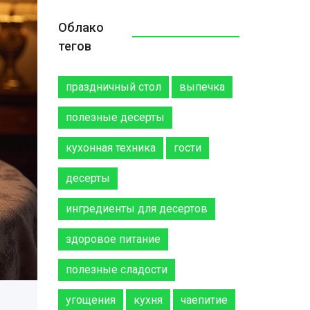
Облако
тегов
праздничный стол
выпечка
полезные десерты
кухонная техника
гости
десерты
ингредиенты для десертов
здоровое питание
полезные сладости
угощения
кухня
чаепитие