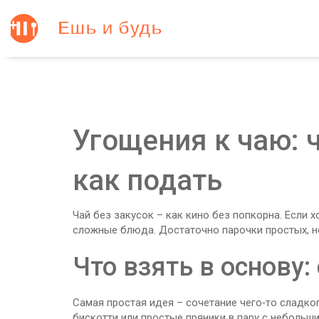
Угощения к чаю: 
как подать
Чай без закусок – как кино без попкорна. Если 
сложные блюда. Достаточно парочки простых, но
Что взять в основу:
Самая простая идея – сочетание чего‑то сладког
бискотти или простые пряники в пару с небольш