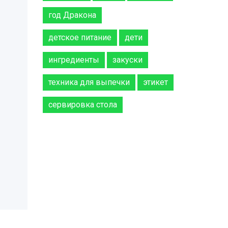
год Дракона
детское питание
дети
ингредиенты
закуски
техника для выпечки
этикет
сервировка стола