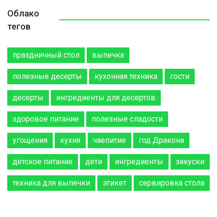
Облако
тегов
праздничный стол
выпечка
полезные десерты
кухонная техника
гости
десерты
ингредиенты для десертов
здоровое питание
полезные сладости
угощения
кухня
чаепитие
год Дракона
детское питание
дети
ингредиенты
закуски
техника для выпечки
этикет
сервировка стола