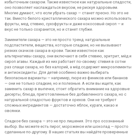
избыточным сахаром
. Также известное как
натуральные сладости
,
оно позволяет наслаждаться вкусом, не рискуя здоровьем.
Многие думают, что если убрать сахар — станет пресно. Но это не
так. Вместо белого кристаллического сахара можно использовать
фрукты, мед, стевию, сухофрукты и даже кокосовый сироп — и
вкус не только сохранится, но и станет глубже.
Заменители сахара — это не просто тренд.
натуральные
подсластители
,
вещества, которые сладкие, но не вызывают
резких скачков сахара в крови
. Также известное как
альтернативы сахару
, они включают в себя стевию, эритрит, мёд и
сироп агавы
. Каждый из них работает по-своему: стевия в сотни
раз слаще сахара, но без калорий, а мёд содержит микроэлементы
и антиоксиданты. Для детей особенно важно выбирать
безопасные варианты — например, пюре из фиников или бананов
— они не только сладкие, но и полезные. А если вы ищете, как
заменить сахар в выпечке, стоит обратить внимание на
здоровые
десерты
,
блюда, приготовленные без добавленного сахара, но с
натуральной сладостью фруктов и орехов
. Они не требуют
сложных ингредиентов — достаточно яблок, кураги, какао и
овсянки.
Сладкое без сахара — это не про лишения. Это про осознанный
выбор. Вы можете есть пирог, мороженое или шоколад — просто
сделанные по-другому. В наших статьях вы найдёте проверенные