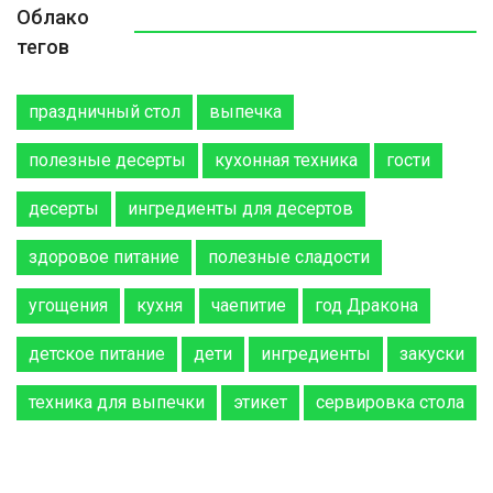
Облако
тегов
праздничный стол
выпечка
полезные десерты
кухонная техника
гости
десерты
ингредиенты для десертов
здоровое питание
полезные сладости
угощения
кухня
чаепитие
год Дракона
детское питание
дети
ингредиенты
закуски
техника для выпечки
этикет
сервировка стола