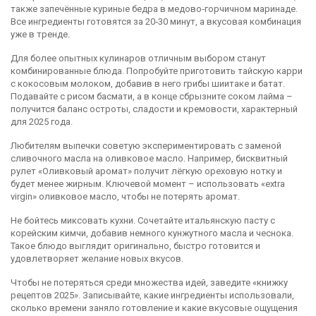
также запечённые куриные бедра в медово‑горчичном маринаде.
Все ингредиенты готовятся за 20‑30 минут, а вкусовая комбинация
уже в тренде.
Для более опытных кулинаров отличным выбором станут
комбинированные блюда. Попробуйте приготовить тайскую карри
с кокосовым молоком, добавив в него грибы шиитаке и батат.
Подавайте с рисом басмати, а в конце сбрызните соком лайма –
получится баланс остроты, сладости и кремовости, характерный
для 2025 года.
Любителям выпечки советую экспериментировать с заменой
сливочного масла на оливковое масло. Например, бисквитный
рулет «Оливковый аромат» получит лёгкую ореховую нотку и
будет менее жирным. Ключевой момент – использовать «extra
virgin» оливковое масло, чтобы не потерять аромат.
Не бойтесь миксовать кухни. Сочетайте итальянскую пасту с
корейским кимчи, добавив немного кунжутного масла и чеснока.
Такое блюдо выглядит оригинально, быстро готовится и
удовлетворяет желание новых вкусов.
Чтобы не потеряться среди множества идей, заведите «книжку
рецептов 2025». Записывайте, какие ингредиенты использовали,
сколько времени заняло готовление и какие вкусовые ощущения