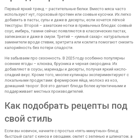
Первый яркий тренд – растительные белки. Вместо мяса часто
используют нут, гороховый протеин или соевые кусочки. Их легко
добавить в пасты, супы и даже в десерты, если хочется лёгкой
текстуры. Второй – азиатские нотки в привычных блюдах: соевый
соус, имбирь, тахини сейчас появляются в классических пастах,
запеканках и даже в смузи. Третий – «умный сахар»: натуральные
заменители вроде стевии, эритрита или ксилита помогают снизить
калорийность без потери сладости.
Не забываем про сезонность. В 2025 году особенно популярны
осенние ягоды – клюква, брусника и черная смородина. Их
добавляют в соусы, маринады и десерты, получая яркий кисло-
сладкий вкус. Кроме того, многие кулинары экспериментируют с
локальными продуктами: фермерские яйца, молоко из коз,
домашний творог. Всё это делает блюда более аутентичными и
поддерживает местных производителей.
Как подобрать рецепты под
свой стиль
Если вы новичок, начните с простых «пять‑минутных» блюд:
быстрый салат с киноа и овощами, омлет с зеленью и шпинатом, а