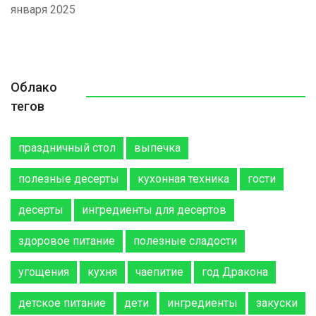
января 2025
Облако
тегов
праздничный стол
выпечка
полезные десерты
кухонная техника
гости
десерты
ингредиенты для десертов
здоровое питание
полезные сладости
угощения
кухня
чаепитие
год Дракона
детское питание
дети
ингредиенты
закуски