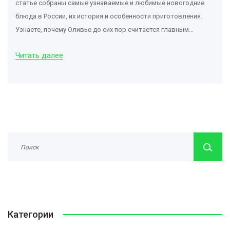
статье собраны самые узнаваемые и любимые новогодние
блюда в России, их история и особенности приготовления.
Узнаете, почему Оливье до сих пор считается главным
салатом праздника, какие горячие блюда считаются
Читать далее
беспроигрышными, и как удивить гостей в 2025 году. Собраны
полезные советы по сервировке и небольшие лайфхаки от
хозяек. Это ваш гид по вкусному и праздничному Новому году.
Категории