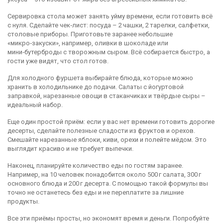
Сервировка стола может занять уйму времени, если готовить всё
с нуля. Сделайте чек‑лист: посуда – 2 чашки, 2 тарелки, салфетки,
столовые приборы. Приготовьте заранее небольшие
«микро‑закуски», например, оливки в шоколаде или
мини‑бутерброды с творожным сыром. Всё собирается быстро, а
гости уже видят, что стол готов.
Для холодного фуршета выбирайте блюда, которые можно
хранить в холодильнике до подачи. Салаты с йогуртовой
заправкой, нарезанные овощи в стаканчиках и твёрдые сыры –
идеальный набор.
Еще один простой приём: если у вас нет времени готовить дорогие
десерты, сделайте полезные сладости из фруктов и орехов.
Смешайте нарезанные яблоки, киви, орехи и полейте мёдом. Это
выглядит красиво и не требует выпечки.
Наконец, планируйте количество еды по гостям заранее.
Например, на 10 человек понадобится около 500 г салата, 300 г
основного блюда и 200 г десерта. С помощью такой формулы вы
точно не останетесь без еды и не переплатите за лишние
продукты.
Все эти приёмы просты, но экономят время и деньги. Попробуйте