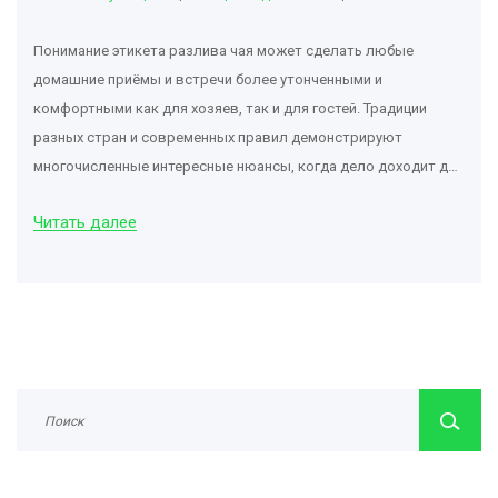
Понимание этикета разлива чая может сделать любые
домашние приёмы и встречи более утонченными и
комфортными как для хозяев, так и для гостей. Традиции
разных стран и современных правил демонстрируют
многочисленные интересные нюансы, когда дело доходит до
подачи чая. В статье рассматриваются различные аспекты
Читать далее
этого вопроса, от исторических корней традиций до
практических советов по подготовке к встрече гостей. В
результате читатели смогут узнать много нового о символике
и тонкостях чайного этикета.