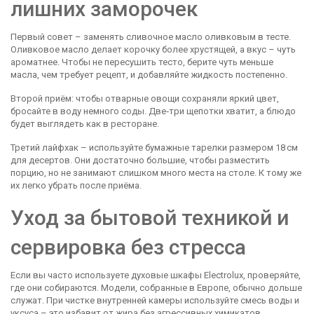
лишних заморочек
Первый совет – заменять сливочное масло оливковым в тесте.
Оливковое масло делает корочку более хрустящей, а вкус – чуть
ароматнее. Чтобы не пересушить тесто, берите чуть меньше
масла, чем требует рецепт, и добавляйте жидкость постепенно.
Второй приём: чтобы отварные овощи сохраняли яркий цвет,
бросайте в воду немного соды. Две‑три щепотки хватит, а блюдо
будет выглядеть как в ресторане.
Третий лайфхак – используйте бумажные тарелки размером 18 см
для десертов. Они достаточно большие, чтобы разместить
порцию, но не занимают слишком много места на столе. К тому же
их легко убрать после приёма.
Уход за бытовой техникой и
сервировка без стресса
Если вы часто используете духовые шкафы Electrolux, проверяйте,
где они собираются. Модели, собранные в Европе, обычно дольше
служат. При чистке внутренней камеры используйте смесь воды и
уксуса – это избавит от жира без агрессивных химикатов.