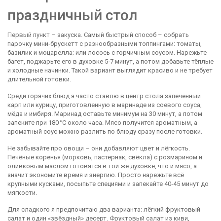
праздничный стол
Первый пункт – закуска. Самый быстрый способ – собрать
парочку мини‑брускетт с разнообразными топпингами: томаты,
базилик и моцарелла; или лосось с горчичным соусом. Нарежьте
багет, поджарьте его в духовке 5‑7 минут, а потом добавьте тёплые
и холодные начинки. Такой вариант выглядит красиво и не требует
длительной готовки.
Среди горячих блюд я часто ставлю в центр стола запечённый
карп или курицу, приготовленную в маринаде из соевого соуса,
мёда и имбиря. Маринад оставьте минимум на 30 минут, а потом
запеките при 180 °C около часа. Мясо получится ароматным, а
ароматный соус можно разлить по блюду сразу после готовки.
Не забывайте про овощи – они добавляют цвет и лёгкость.
Печёные коренья (морковь, пастернак, свёкла) с розмарином и
оливковым маслом готовятся в той же духовке, что и мясо, а
значит экономите время и энергию. Просто нарежьте всё
крупными кусками, посыпьте специями и запекайте 40‑45 минут до
мягкости.
Для сладкого я предпочитаю два варианта: лёгкий фруктовый
салат и один «звёздный» десерт. Фруктовый салат из киви,