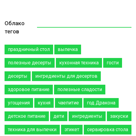
Облако
тегов
праздничный стол
выпечка
полезные десерты
кухонная техника
гости
десерты
ингредиенты для десертов
здоровое питание
полезные сладости
угощения
кухня
чаепитие
год Дракона
детское питание
дети
ингредиенты
закуски
техника для выпечки
этикет
сервировка стола