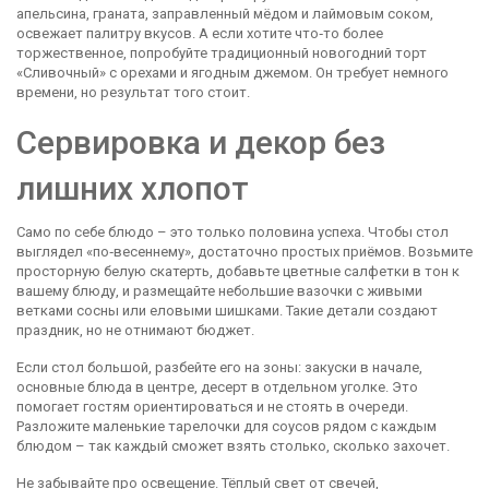
апельсина, граната, заправленный мёдом и лаймовым соком,
освежает палитру вкусов. А если хотите что‑то более
торжественное, попробуйте традиционный новогодний торт
«Сливочный» с орехами и ягодным джемом. Он требует немного
времени, но результат того стоит.
Сервировка и декор без
лишних хлопот
Само по себе блюдо – это только половина успеха. Чтобы стол
выглядел «по‑весеннему», достаточно простых приёмов. Возьмите
просторную белую скатерть, добавьте цветные салфетки в тон к
вашему блюду, и размещайте небольшие вазочки с живыми
ветками сосны или еловыми шишками. Такие детали создают
праздник, но не отнимают бюджет.
Если стол большой, разбейте его на зоны: закуски в начале,
основные блюда в центре, десерт в отдельном уголке. Это
помогает гостям ориентироваться и не стоять в очереди.
Разложите маленькие тарелочки для соусов рядом с каждым
блюдом – так каждый сможет взять столько, сколько захочет.
Не забывайте про освещение. Тёплый свет от свечей,