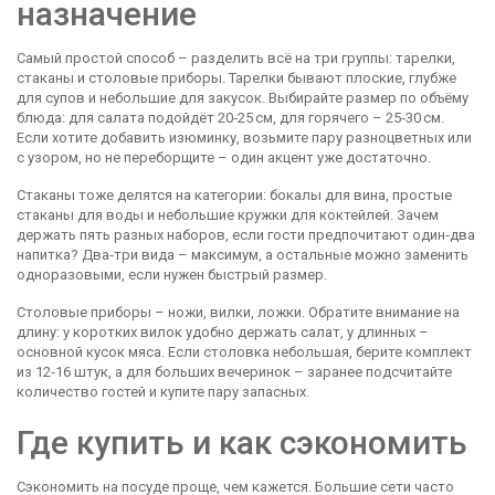
назначение
Самый простой способ – разделить всё на три группы: тарелки,
стаканы и столовые приборы. Тарелки бывают плоские, глубже
для супов и небольшие для закусок. Выбирайте размер по объёму
блюда: для салата подойдёт 20‑25 см, для горячего – 25‑30 см.
Если хотите добавить изюминку, возьмите пару разноцветных или
с узором, но не переборщите – один акцент уже достаточно.
Стаканы тоже делятся на категории: бокалы для вина, простые
стаканы для воды и небольшие кружки для коктейлей. Зачем
держать пять разных наборов, если гости предпочитают один‑два
напитка? Два‑три вида – максимум, а остальные можно заменить
одноразовыми, если нужен быстрый размер.
Столовые приборы – ножи, вилки, ложки. Обратите внимание на
длину: у коротких вилок удобно держать салат, у длинных –
основной кусок мяса. Если столовка небольшая, берите комплект
из 12‑16 штук, а для больших вечеринок – заранее подсчитайте
количество гостей и купите пару запасных.
Где купить и как сэкономить
Сэкономить на посуде проще, чем кажется. Большие сети часто