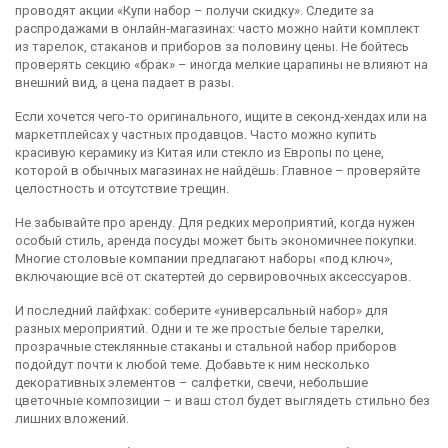
проводят акции «Купи набор – получи скидку». Следите за
распродажами в онлайн‑магазинах: часто можно найти комплект
из тарелок, стаканов и приборов за половину цены. Не бойтесь
проверять секцию «брак» – иногда мелкие царапины не влияют на
внешний вид, а цена падает в разы.
Если хочется чего‑то оригинального, ищите в секонд‑хендах или на
маркетплейсах у частных продавцов. Часто можно купить
красивую керамику из Китая или стекло из Европы по цене,
которой в обычных магазинах не найдёшь. Главное – проверяйте
целостность и отсутствие трещин.
Не забывайте про аренду. Для редких мероприятий, когда нужен
особый стиль, аренда посуды может быть экономичнее покупки.
Многие столовые компании предлагают наборы «под ключ»,
включающие всё от скатертей до сервировочных аксессуаров.
И последний лайфхак: соберите «универсальный набор» для
разных мероприятий. Одни и те же простые белые тарелки,
прозрачные стеклянные стаканы и стальной набор приборов
подойдут почти к любой теме. Добавьте к ним несколько
декоративных элементов – салфетки, свечи, небольшие
цветочные композиции – и ваш стол будет выглядеть стильно без
лишних вложений.