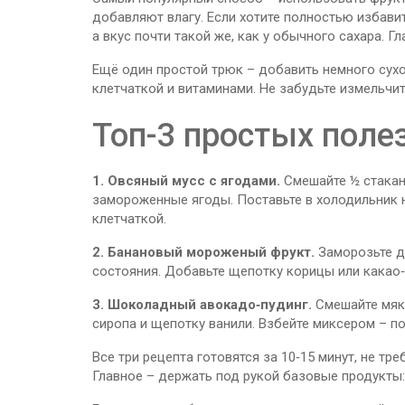
добавляют влагу. Если хотите полностью избавит
а вкус почти такой же, как у обычного сахара. Гл
Ещё один простой трюк – добавить немного сухоф
клетчаткой и витаминами. Не забудьте измельчит
Топ-3 простых поле
1. Овсяный мусс с ягодами.
Смешайте ½ стакана
замороженные ягоды. Поставьте в холодильник н
клетчаткой.
2. Банановый мороженый фрукт.
Заморозьте д
состояния. Добавьте щепотку корицы или какао‑
3. Шоколадный авокадо‑пудинг.
Смешайте мяко
сиропа и щепотку ванили. Взбейте миксером – п
Все три рецепта готовятся за 10‑15 минут, не т
Главное – держать под рукой базовые продукты: 