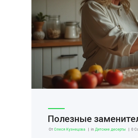
Полезные заменител
От
Олеся Кузнецова
in
Детские десерты
0 C