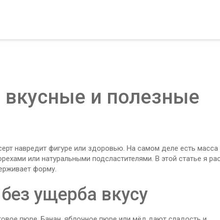
 вкусные и полезные
серт навредит фигуре или здоровью. На самом деле есть масса
орехами или натуральными подсластителями. В этой статье я ра
держивает форму.
 без ущерба вкусу
овое пюре. Банан, яблочное пюре или мёд дают сладость и