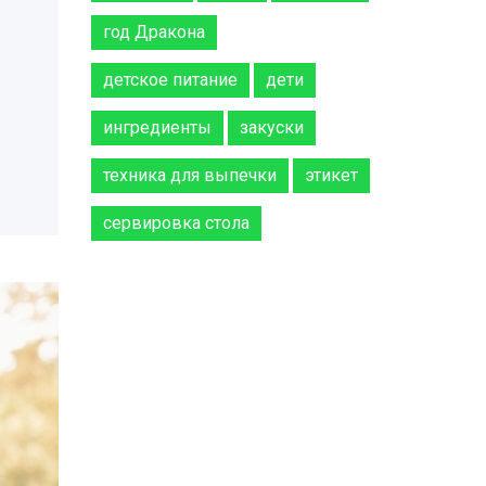
год Дракона
детское питание
дети
ингредиенты
закуски
техника для выпечки
этикет
сервировка стола