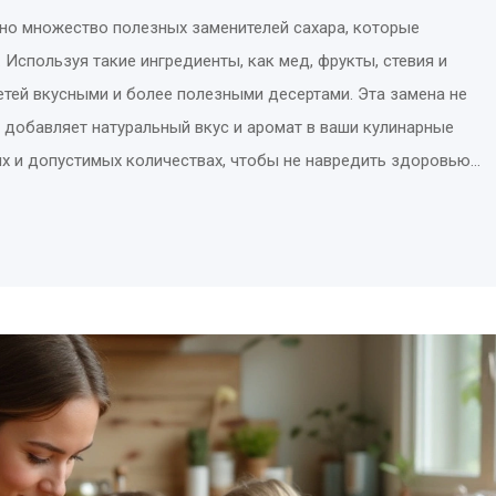
ено множество полезных заменителей сахара, которые
Используя такие ингредиенты, как мед, фрукты, стевия и
етей вкусными и более полезными десертами. Эта замена не
и добавляет натуральный вкус и аромат в ваши кулинарные
ях и допустимых количествах, чтобы не навредить здоровью
жно заменить сахар в детских лакомствах и как это отразится