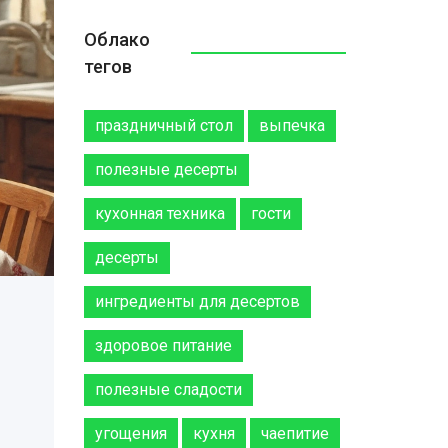
Облако
тегов
праздничный стол
выпечка
полезные десерты
кухонная техника
гости
десерты
ингредиенты для десертов
здоровое питание
полезные сладости
угощения
кухня
чаепитие