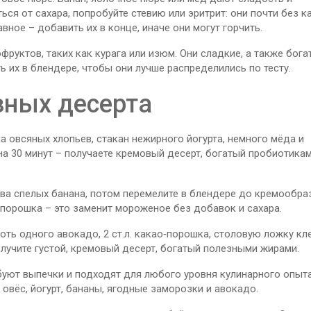
ься от сахара, попробуйте стевию или эритрит: они почти без к
авное – добавить их в конце, иначе они могут горчить.
руктов, таких как курага или изюм. Они сладкие, а также бога
ь их в блендере, чтобы они лучше распределились по тесту.
зных десерта
 овсяных хлопьев, стакан нежирного йогурта, немного мёда и
а 30 минут – получаете кремовый десерт, богатый пробиотикам
ва спелых банана, потом перемелите в блендере до кремообра
порошка – это заменит мороженое без добавок и сахара.
ть одного авокадо, 2 ст.л. какао‑порошка, столовую ложку кл
олучите густой, кремовый десерт, богатый полезными жирами.
ребуют выпечки и подходят для любого уровня кулинарного опыта
овёс, йогурт, бананы, ягодные заморозки и авокадо.