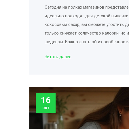
Сегодня на полках магазинов представл
идеально подходят для детской выпечки. 
кокосовый сахар, вы сможете угостить д
только снижает количество калорий, но 
шедевры. Важно знать об их особенност
малышей. Изучите, какими продуктами мо
Читать далее
на их вкусовых качествах.
16
окт