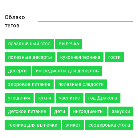
Облако
тегов
праздничный стол
выпечка
полезные десерты
кухонная техника
гости
десерты
ингредиенты для десертов
здоровое питание
полезные сладости
угощения
кухня
чаепитие
год Дракона
детское питание
дети
ингредиенты
закуски
техника для выпечки
этикет
сервировка стола