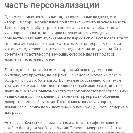
часть персонализации
Одним из самых популярных видов
кулинарные подарки
,
это
наборы, которые позволяют приготовить что‑то вкусное вместе
.
Такие наборы требуют рецептов, ингредиентов и небольшого
кулинарного опыта, но они дают возможность создать
совместный момент. Кулинарные подарки включают в себя всё от
готовых смесей для кексов до тщательно подобранных специй,
которые подчеркивают личные предпочтения получателя. Это
сочетание практичности и эмоций, которое делает подарок
действительно уникальным.
Для тех, кто хочет добавить творческий акцент,
домашняя
выпечка
,
это простые, но эффектные изделия, которые можно
оформить под любый повод
. Выпекание собственного печенья,
торта или кексов позволяет включить любимые вкусы, цвета и
даже имена. Такая выпечка часто сопровождается персональными
надписями и оригинальными упаковками, превращая обычный
десерт в памятный сувенир. По мнению многих кулинаров,
домашняя выпечка повышает эмоциональную ценность подарка в
два раза.
Не стоит забывать и о
праздничном столе
,
это оформление и
подбор блюд для особых событий
. Персонализированный стол