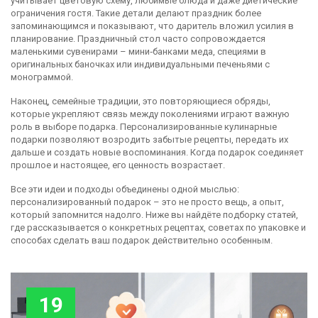
учитывает цветовую схему, любимые блюда и даже диетические
ограничения гостя. Такие детали делают праздник более
запоминающимся и показывают, что даритель вложил усилия в
планирование. Праздничный стол часто сопровождается
маленькими сувенирами – мини‑банками меда, специями в
оригинальных баночках или индивидуальными печеньями с
монограммой.
Наконец,
семейные традиции
,
это повторяющиеся обряды,
которые укрепляют связь между поколениями
играют важную
роль в выборе подарка. Персонализированные кулинарные
подарки позволяют возродить забытые рецепты, передать их
дальше и создать новые воспоминания. Когда подарок соединяет
прошлое и настоящее, его ценность возрастает.
Все эти идеи и подходы объединены одной мыслью:
персонализированный подарок – это не просто вещь, а опыт,
который запомнится надолго. Ниже вы найдёте подборку статей,
где рассказывается о конкретных рецептах, советах по упаковке и
способах сделать ваш подарок действительно особенным.
19