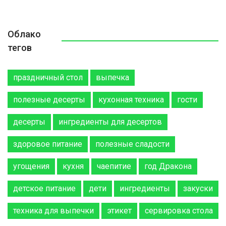
Облако
тегов
праздничный стол
выпечка
полезные десерты
кухонная техника
гости
десерты
ингредиенты для десертов
здоровое питание
полезные сладости
угощения
кухня
чаепитие
год Дракона
детское питание
дети
ингредиенты
закуски
техника для выпечки
этикет
сервировка стола