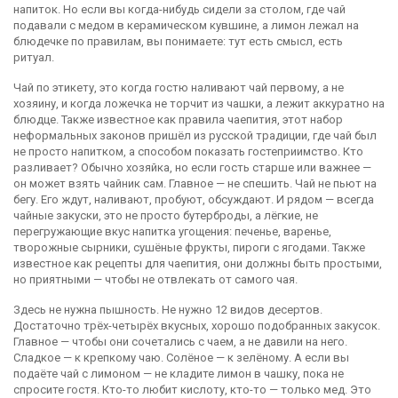
напиток. Но если вы когда-нибудь сидели за столом, где чай
подавали с медом в керамическом кувшине, а лимон лежал на
блюдечке по правилам, вы понимаете: тут есть смысл, есть
ритуал.
Чай по этикету
,
это когда гостю наливают чай первому, а не
хозяину, и когда ложечка не торчит из чашки, а лежит аккуратно на
блюдце
. Также известное как
правила чаепития
, этот набор
неформальных законов пришёл из русской традиции, где чай был
не просто напитком, а способом показать гостеприимство. Кто
разливает? Обычно хозяйка, но если гость старше или важнее —
он может взять чайник сам. Главное — не спешить. Чай не пьют на
бегу. Его ждут, наливают, пробуют, обсуждают. И рядом — всегда
чайные закуски
,
это не просто бутерброды, а лёгкие, не
перегружающие вкус напитка угощения: печенье, варенье,
творожные сырники, сушёные фрукты, пироги с ягодами
. Также
известное как
рецепты для чаепития
, они должны быть простыми,
но приятными — чтобы не отвлекать от самого чая.
Здесь не нужна пышность. Не нужно 12 видов десертов.
Достаточно трёх-четырёх вкусных, хорошо подобранных закусок.
Главное — чтобы они сочетались с чаем, а не давили на него.
Сладкое — к крепкому чаю. Солёное — к зелёному. А если вы
подаёте чай с лимоном — не кладите лимон в чашку, пока не
спросите гостя. Кто-то любит кислоту, кто-то — только мед. Это