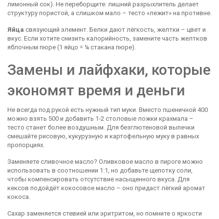
лимонный сок). Не переборщите: лишний разрыхлитель делает
структуру пористой, а слишком мало – тесто «лежит» на противне.
Яйца
связующий элемент. Белки дают лёгкость, желтки – цвет и
вкус. Если хотите снизить калорийность, замените часть желтков
яблочным пюре (1 яйцо = ¼ стакана пюре).
Замены и лайфхаки, которые
экономят время и деньги
Не всегда под рукой есть нужный тип муки. Вместо пшеничной 400
можно взять 500 и добавить 1‑2 столовые ложки крахмала –
тесто станет более воздушным. Для безглютеновой выпечки
смешайте рисовую, кукурузную и картофельную муку в равных
пропорциях.
Заменяете сливочное масло? Оливковое масло в пироге можно
использовать в соотношении 1:1, но добавьте щепотку соли,
чтобы компенсировать отсутствие насыщенного вкуса. Для
кексов подойдёт кокосовое масло – оно придаст лёгкий аромат
кокоса.
Сахар заменяется стевией или эритритом, но помните о яркости