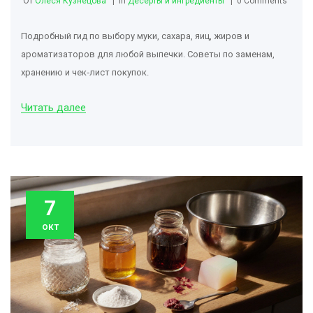
От
Олеся Кузнецова
in
Десерты и ингредиенты
0 Comments
Подробный гид по выбору муки, сахара, яиц, жиров и
ароматизаторов для любой выпечки. Советы по заменам,
хранению и чек‑лист покупок.
Читать далее
7
окт