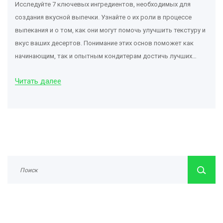
Исследуйте 7 ключевых ингредиентов, необходимых для
создания вкусной выпечки. Узнайте о их роли в процессе
выпекания и о том, как они могут помочь улучшить текстуру и
вкус ваших десертов. Понимание этих основ поможет как
начинающим, так и опытным кондитерам достичь лучших
результатов. Получите советы по выбору и хранению
Читать далее
ингредиентов для поддержания их свежести и
эффективности. Это поможет вам не только сэкономить
время, но и сделать ваш десерт по-настоящему
впечатляющим.