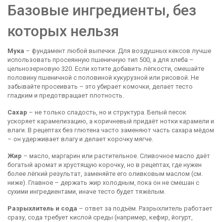
Базовые ингредиенты, без
которых нельзя
Мука
– фундамент любой выпечки. Для воздушных кексов лучше
использовать просеянную пшеничную тип 500, а для хлеба –
цельнозерновую 320. Если хотите добавить лёгкости, смешайте
половину пшеничной с половиной кукурузной или рисовой. Не
забывайте просеивать – это убирает комочки, делает тесто
гладким и предотвращает плотность.
Сахар
– не только сладость, но и структура. Белый песок
ускоряет карамелизацию, а коричневый придаёт нотки карамели и
влаги. В рецептах без глютена часто заменяют часть сахара мёдом
– он удерживает влагу и делает корочку мягче.
Жир
– масло, маргарин или растительное. Сливочное масло даёт
богатый аромат и хрустящую корочку, но в рецептах, где нужен
более лёгкий результат, заменяйте его оливковым маслом (см.
ниже). Главное – держать жир холодным, пока он не смешан с
сухими ингредиентами, иначе тесто будет тяжёлым.
Разрыхлитель и сода
– ответ за подъём. Разрыхлитель работает
сразу, сода требует кислой среды (например, кефир, йогурт,