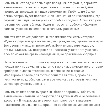
Если вы ищете вдохновение для праздничного ужина, обратите
внимание на статью о рождественском меню – там найдёте
проверенные рецепты и идеи оформления. Любителям более
лёгких встреч будет полезно «Как накрыть стол к чаепитию», где
перечислены лучшие закуски и способы их подачи. А тем, кто уже
готовит основные блюда, будет интересна подборка «Сколько
салата нужно на 10 человек» с точными расчётами.
Для тех, кто хочет добавить интерактивности, есть материал
«Идеи сюрпризов для гостей на день рождения», где описаны игры,
фотозоны и уникальные коктейли. Если планируете подарок,
статья «Идеальный подарок для человека, у которого уже есть
всё» поможет выбрать неожиданный, но практичный сюрприз.
Не забывайте, что хорошая сервировка – это не только красивая
посуда, но и продуманные детали, такие как размещение столовых
приборов, высота столешницы и освещение. В статье
«Сервировка стола для гостей: пошаговая схема, правила и
чек‑листы» подробно описаны все нюансы, а готовый чек‑лист
можно сразу взять в печать.
Если вы хотите сделать праздник более здоровым, обратите
внимание на «Полезные сладости для детей» и «Самые полезные
десерты». В них рассказывается, как приготовить вкусные
лакомства без лишних калорий, что особенно актуально, когда к