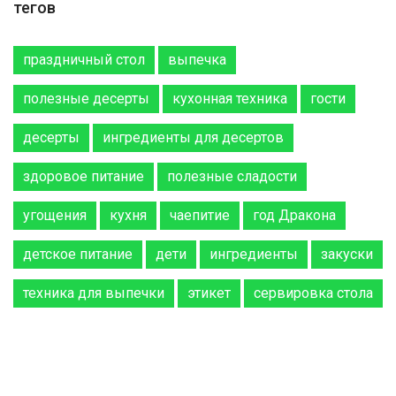
тегов
праздничный стол
выпечка
полезные десерты
кухонная техника
гости
десерты
ингредиенты для десертов
здоровое питание
полезные сладости
угощения
кухня
чаепитие
год Дракона
детское питание
дети
ингредиенты
закуски
техника для выпечки
этикет
сервировка стола