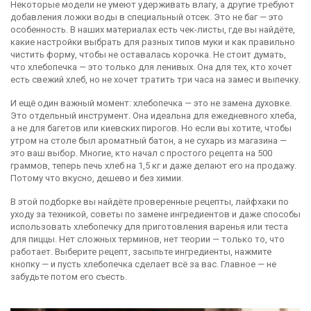
Некоторые модели не умеют удерживать влагу, а другие требуют
добавления ложки воды в специальный отсек. Это не баг — это
особенность. В наших материалах есть чек-листы, где вы найдёте,
какие настройки выбрать для разных типов муки и как правильно
чистить форму, чтобы не оставалась корочка. Не стоит думать,
что хлебопечка — это только для ленивых. Она для тех, кто хочет
есть свежий хлеб, но не хочет тратить три часа на замес и выпечку.
И ещё один важный момент: хлебопечка — это не замена духовке.
Это отдельный инструмент. Она идеальна для ежедневного хлеба,
а не для багетов или киевских пирогов. Но если вы хотите, чтобы
утром на столе был ароматный батон, а не сухарь из магазина —
это ваш выбор. Многие, кто начал с простого рецепта на 500
граммов, теперь печь хлеб на 1,5 кг и даже делают его на продажу.
Потому что вкусно, дешево и без химии.
В этой подборке вы найдёте проверенные рецепты, лайфхаки по
уходу за техникой, советы по замене ингредиентов и даже способы
использовать хлебопечку для приготовления варенья или теста
для пиццы. Нет сложных терминов, нет теории — только то, что
работает. Выберите рецепт, засыпьте ингредиенты, нажмите
кнопку — и пусть хлебопечка сделает всё за вас. Главное — не
забудьте потом его съесть.