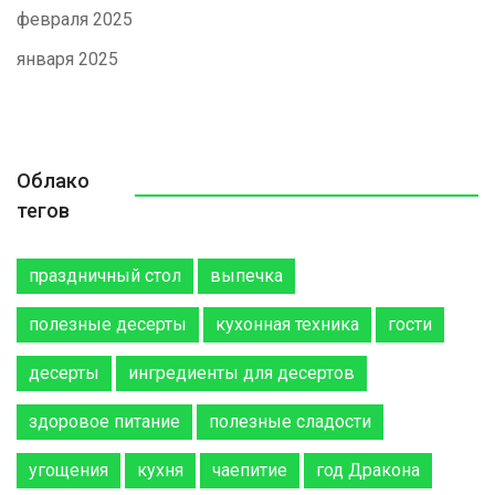
февраля 2025
января 2025
Облако
тегов
праздничный стол
выпечка
полезные десерты
кухонная техника
гости
десерты
ингредиенты для десертов
здоровое питание
полезные сладости
угощения
кухня
чаепитие
год Дракона