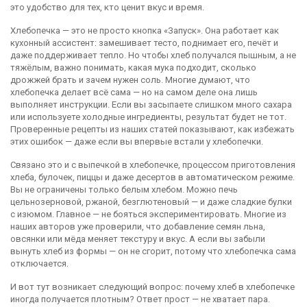
это удобство для тех, кто ценит вкус и время.
Хлебопечка — это не просто кнопка «Запуск». Она работает как
кухонный ассистент: замешивает тесто, поднимает его, печёт и
даже поддерживает тепло. Но чтобы хлеб получался пышным, а не
тяжёлым, важно понимать, какая мука подходит, сколько
дрожжей брать и зачем нужен соль. Многие думают, что
хлебопечка делает всё сама — но на самом деле она лишь
выполняет инструкции. Если вы засыпаете слишком много сахара
или используете холодные ингредиенты, результат будет не тот.
Проверенные рецепты из наших статей показывают, как избежать
этих ошибок — даже если вы впервые встали у хлебопечки.
Связано это и с
выпечкой в хлебопечке
,
процессом приготовления
хлеба, булочек, пиццы и даже десертов в автоматическом режиме
.
Вы не ограничены только белым хлебом. Можно печь
цельнозерновой, ржаной, безглютеновый — и даже сладкие булки
с изюмом. Главное — не бояться экспериментировать. Многие из
наших авторов уже проверили, что добавление семян льна,
овсянки или мёда меняет текстуру и вкус. А если вы забыли
вынуть хлеб из формы — он не сгорит, потому что хлебопечка сама
отключается.
И вот тут возникает следующий вопрос: почему хлеб в хлебопечке
иногда получается плотным? Ответ прост — не хватает пара.