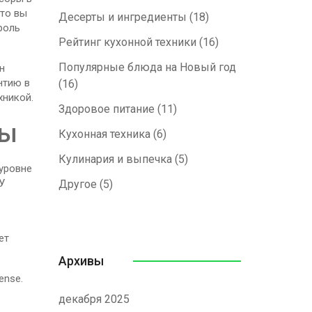
что вы
Десерты и ингредиенты
(18)
роль
Рейтинг кухонной техники
(16)
Популярные блюда на Новый год
н
нтию в
(16)
хникой.
Здоровое питание
(11)
ды
Кухонная техника
(6)
Кулинария и выпечка
(5)
 уровне
У
Другое
(5)
ет
Архивы
ense.
декабря 2025