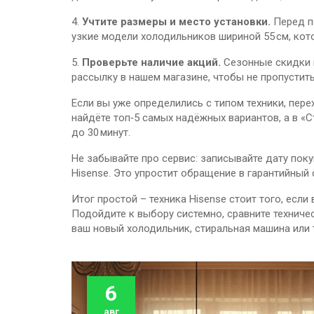
4.
Учтите размеры и место установки.
Перед по
узкие модели холодильников шириной 55 см, кот
5.
Проверьте наличие акций.
Сезонные скидки и
рассылку в нашем магазине, чтобы не пропусти
Если вы уже определились с типом техники, пер
найдёте топ‑5 самых надёжных вариантов, а в «
до 30 минут.
Не забывайте про сервис: записывайте дату поку
Hisense. Это упростит обращение в гарантийный 
Итог простой – техника Hisense стоит того, есл
Подойдите к выбору системно, сравните техниче
ваш новый холодильник, стиральная машина или
6
авг