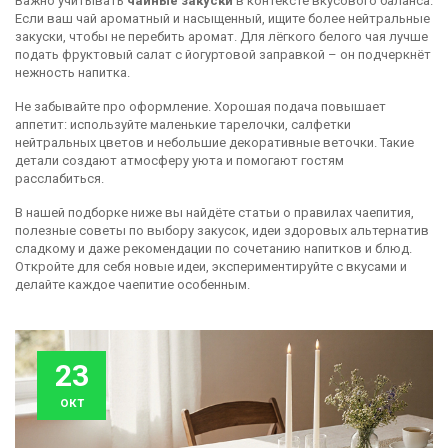
Важно учитывать
чайные закуски
в контексте вкусового баланса.
Если ваш чай ароматный и насыщенный, ищите более нейтральные
закуски, чтобы не перебить аромат. Для лёгкого белого чая лучше
подать фруктовый салат с йогуртовой заправкой – он подчеркнёт
нежность напитка.
Не забывайте про оформление. Хорошая подача повышает
аппетит: используйте маленькие тарелочки, салфетки
нейтральных цветов и небольшие декоративные веточки. Такие
детали создают атмосферу уюта и помогают гостям
расслабиться.
В нашей подборке ниже вы найдёте статьи о правилах чаепития,
полезные советы по выбору закусок, идеи здоровых альтернатив
сладкому и даже рекомендации по сочетанию напитков и блюд.
Откройте для себя новые идеи, экспериментируйте с вкусами и
делайте каждое чаепитие особенным.
23
окт