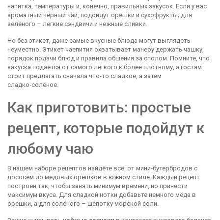
напитка, температуры и, конечно, правильных закусок. Если у вас
ароматный черный чай, подойдут орешки и сухофрукты; для
зелёного – легкие сэндвичи и нежные сливки.
Но без
этикет
, даже самые вкусные блюда могут выглядеть
неуместно.
Этикет чаепития охватывает манеру держать чашку,
порядок подачи блюд и правила общения за столом
. Помните, что
закуска подаётся от самого лёгкого к более плотному, а гостям
стоит предлагать сначала что‑то сладкое, а затем
сладко‑солёное.
Как приготовить: простые
рецепт
, которые подойдут к
любому чаю
В нашем наборе рецептов найдёте всё: от мини‑бутербродов с
лососем до медовых орешков в южном стиле. Каждый
рецепт
построен так, чтобы занять минимум времени, но принести
максимум вкуса. Для сладкой нотки добавьте немного мёда в
орешки, а для солёного – щепотку морской соли.