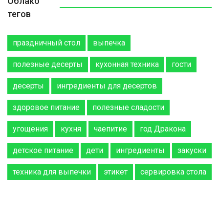
Облако
тегов
праздничный стол
выпечка
полезные десерты
кухонная техника
гости
десерты
ингредиенты для десертов
здоровое питание
полезные сладости
угощения
кухня
чаепитие
год Дракона
детское питание
дети
ингредиенты
закуски
техника для выпечки
этикет
сервировка стола