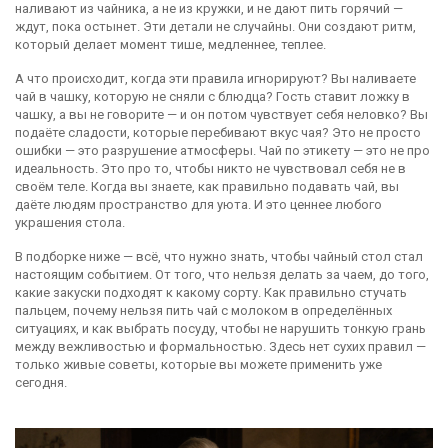
наливают из чайника, а не из кружки, и не дают пить горячий —
ждут, пока остынет. Эти детали не случайны. Они создают ритм,
который делает момент тише, медленнее, теплее.
А что происходит, когда эти правила игнорируют? Вы наливаете
чай в чашку, которую не сняли с блюдца? Гость ставит ложку в
чашку, а вы не говорите — и он потом чувствует себя неловко? Вы
подаёте сладости, которые перебивают вкус чая? Это не просто
ошибки — это разрушение атмосферы. Чай по этикету — это не про
идеальность. Это про то, чтобы никто не чувствовал себя не в
своём теле. Когда вы знаете, как правильно подавать чай, вы
даёте людям пространство для уюта. И это ценнее любого
украшения стола.
В подборке ниже — всё, что нужно знать, чтобы чайный стол стал
настоящим событием. От того, что нельзя делать за чаем, до того,
какие закуски подходят к какому сорту. Как правильно стучать
пальцем, почему нельзя пить чай с молоком в определённых
ситуациях, и как выбрать посуду, чтобы не нарушить тонкую грань
между вежливостью и формальностью. Здесь нет сухих правил —
только живые советы, которые вы можете применить уже
сегодня.