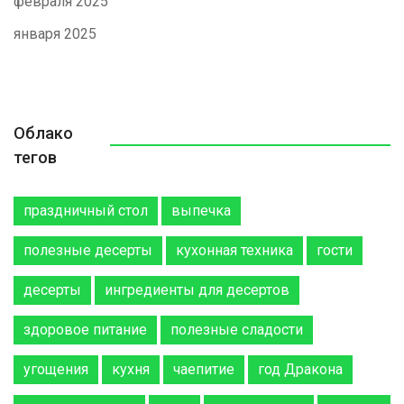
февраля 2025
января 2025
Облако
тегов
праздничный стол
выпечка
полезные десерты
кухонная техника
гости
десерты
ингредиенты для десертов
здоровое питание
полезные сладости
угощения
кухня
чаепитие
год Дракона