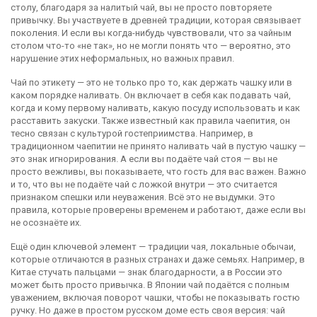
столу, благодаря за налитый чай, вы не просто повторяете
привычку. Вы участвуете в древней традиции, которая связывает
поколения. И если вы когда-нибудь чувствовали, что за чайным
столом что-то «не так», но не могли понять что — вероятно, это
нарушение этих неформальных, но важных правил.
Чай по этикету — это не только про то, как держать чашку или в
каком порядке наливать. Он включает в себя
как подавать чай
,
когда и кому первому наливать, какую посуду использовать и как
расставить закуски
. Также известный как
правила чаепития
, он
тесно связан с культурой гостеприимства. Например, в
традиционном чаепитии не принято наливать чай в пустую чашку —
это знак игнорирования. А если вы подаёте чай стоя — вы не
просто вежливы, вы показываете, что гость для вас важен. Важно
и то, что вы не подаёте чай с ложкой внутри — это считается
признаком спешки или неуважения. Всё это не выдумки. Это
правила, которые проверены временем и работают, даже если вы
не осознаёте их.
Ещё один ключевой элемент —
традиции чая
,
локальные обычаи,
которые отличаются в разных странах и даже семьях
. Например, в
Китае стучать пальцами — знак благодарности, а в России это
может быть просто привычка. В Японии чай подаётся с полным
уважением, включая поворот чашки, чтобы не показывать гостю
ручку. Но даже в простом русском доме есть своя версия: чай