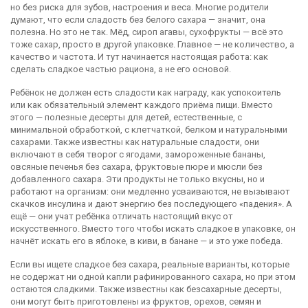
но без риска для зубов, настроения и веса.
Многие родители
думают, что если сладость без белого сахара — значит, она
полезна. Но это не так. Мёд, сироп агавы, сухофрукты — всё это
тоже сахар, просто в другой упаковке. Главное — не количество, а
качество и частота. И тут начинается настоящая работа: как
сделать сладкое частью рациона, а не его основой.
Ребёнок не должен есть сладости как награду, как успокоитель
или как обязательный элемент каждого приёма пищи. Вместо
этого —
полезные десерты для детей
,
естественные, с
минимальной обработкой, с клетчаткой, белком и натуральными
сахарами
. Также известны как
натуральные сладости
, они
включают в себя творог с ягодами, замороженные бананы,
овсяные печенья без сахара, фруктовые пюре и мюсли без
добавленного сахара.
Эти продукты не только вкусны, но и
работают на организм: они медленно усваиваются, не вызывают
скачков инсулина и дают энергию без последующего «падения». А
ещё — они учат ребёнка отличать настоящий вкус от
искусственного. Вместо того чтобы искать сладкое в упаковке, он
начнёт искать его в яблоке, в киви, в банане — и это уже победа.
Если вы ищете
сладкое без сахара
,
реальные варианты, которые
не содержат ни одной капли рафинированного сахара, но при этом
остаются сладкими
. Также известны как
безсахарные десерты
,
они могут быть приготовлены из фруктов, орехов, семян и