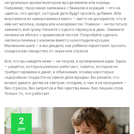
натуральных ароматизаторов вроде ванили или корицы.
Например, творожная запеканка с бананом и корицей — это не
«диета», это десерт, который дети будут просить добавки. Или
мороженое из замороженных манго — никто не догадается, что в
нём нет молока, сахара или консервантов. Главное — не пытаться
заменить всё сразу. Начните с одного перекуса в день. Замените
печенье на яблоко с арахисовой пастой. Попробуйте сделать
овсяное печенье с изюмом вместо шоколадной крошки.
Маленькие шаги — и вы увидите, как ребёнок перестанет просить
сладкое как лекарство от скуки или стресса.
Всё, что вы найдёте ниже — не теория, а проверенные идеи. Здесь
— рецепты, которые реально работают, советы, которые не
требуют времени и денег, и объяснения, почему некоторые
«здоровые» сладости на самом деле вредны. Вы узнаете, что
можно давать детям на завтрак, полдник, к чаю и на праздники —
без стресса, без запретов и без чувства вины. Без лишних слов.
Только то, что работает.
2
дек