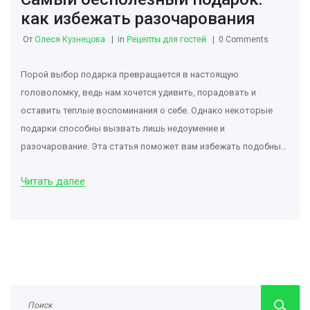
как избежать разочарования
От
Олеся Кузнецова
in
Рецепты для гостей
0 Comments
Порой выбор подарка превращается в настоящую
головоломку, ведь нам хочется удивить, порадовать и
оставить теплые воспоминания о себе. Однако некоторые
подарки способны вызвать лишь недоумение и
разочарование. Эта статья поможет вам избежать подобных
ошибок, рассказывая о самых неудачных подарках и
Читать далее
предлагая альтернативные варианты, которые
действительно могут поднять настроение любому человеку.