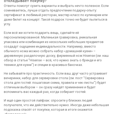
откладывает покупку?
Ответы помогут сузить варианты и выбрать нечто полезное. Если
сомневаетесь, лучше отдать предпочтение подарку‑опыту:
сертификат в любимый ресторан, мастер‑класс по кулинарии или
даже билет на концерт. Такой подарок точно не будет пылиться в
углу.
Если всё же хотите подарить вещь, сделайте её
персонализированной. Маленькая гравировка, уникальная
упаковка или комбинация из нескольких небольших предметов
создадут ощущение индивидуальности. Например, вместо
обычного ножа можно собрать набор «домашней кухни» –
деревянную разделочную доску, фирменный нож Hisense (см. наш
обзор в статье "Hisense — всё, что нужно знать о бренде и его
технике для кухни") и специи в красивых баночках.
Не забывайте про практичность. Если ваш друг часто устраивает
вечеринки, набор для сервировки стола (см. пост "Сервировка
стола для гостей: пошаговая схема, правила и чек‑листы") будет
отличным выбором – он сразу найдёт применение и будет
вспоминать вас каждый раз, когда собирает гостей.
И ещё один простой лайфхак: спросите у близких людей
получателя, что им действительно нужно. Иногда даже небольшая
подсказка спасёт от покупки, которая в итоге окажется