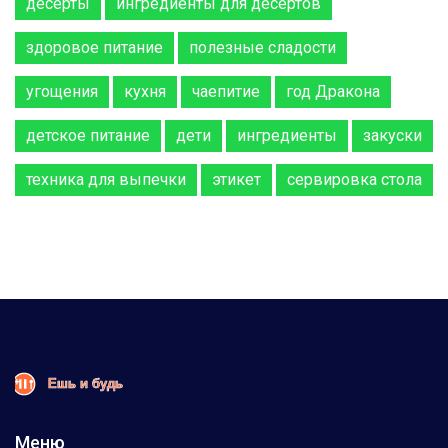
десерты
ингредиенты для десертов
здоровое питание
полезные сладости
угощения
кухня
чаепитие
год Дракона
детское питание
дети
ингредиенты
закуски
техника для выпечки
этикет
сервировка стола
Меню