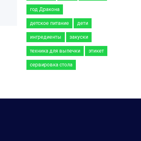
год Дракона
детское питание
дети
ингредиенты
закуски
техника для выпечки
этикет
сервировка стола