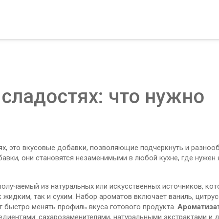
сладостях: что нужно
ях
,
это вкусовые добавки, позволяющие подчеркнуть и разноо
бавки
, они становятся незаменимыми в любой кухне, где нужен 
 получаемый из натуральных или искусственных источников, ко
 жидким, так и сухим. Набор ароматов включает ваниль, цитру
т быстро менять профиль вкуса готового продукта.
Ароматиза
едиентами: сахарозаменителями, натуральными экстрактами и 