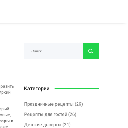
бразить
Категории
яркий
Праздничные рецепты
(29)
торый
Рецепты для гостей
(26)
совые,
торы в
Детские десерты
(21)
даже