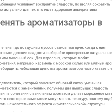
мбинация усиливает восприятие сладости, позволяя сократить
но актуально для тех, кто ищет здоровые альтернативы.
менять ароматизаторы в
 печенья до воздушных муссов
становятся ярче, когда к ним
отовите детские сладости, выбирайте проверенные натуральны
и или лимонный сок. Для взрослых, которые любят
очетания, например, карамель с морской солью или мятный аро
реборщить: небольшая щепотка ароматизатора часто хватает, 
дсластитель, который заменяет обычный сахар, уменьшая
очетаются с заменителями, получаем два выигрыша: сладость
стевия в сочетании с ванильным ароматом делает мороженое мяг
что некоторые заменители могут менять текстуру, поэтому под
жать нежелательного эффекта «кристаллической» структуры.