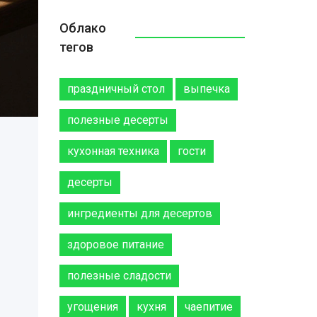
Облако
тегов
праздничный стол
выпечка
полезные десерты
кухонная техника
гости
десерты
ингредиенты для десертов
здоровое питание
полезные сладости
угощения
кухня
чаепитие