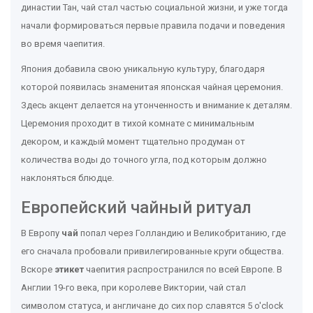
династии Тан, чай стал частью социальной жизни, и уже тогда
начали формироваться первые правила подачи и поведения
во время чаепития.
Япония добавила свою уникальную культуру, благодаря
которой появилась знаменитая японская чайная церемония.
Здесь акцент делается на утонченность и внимание к деталям.
Церемония проходит в тихой комнате с минимальным
декором, и каждый момент тщательно продуман от
количества воды до точного угла, под которым должно
наклоняться блюдце.
Европейский чайный ритуал
В Европу
чай
попал через Голландию и Великобританию, где
его сначала пробовали привилегированные круги общества.
Вскоре
этикет
чаепития распространился по всей Европе. В
Англии 19-го века, при королеве Виктории, чай стал
символом статуса, и англичане до сих пор славятся 5 o'clock