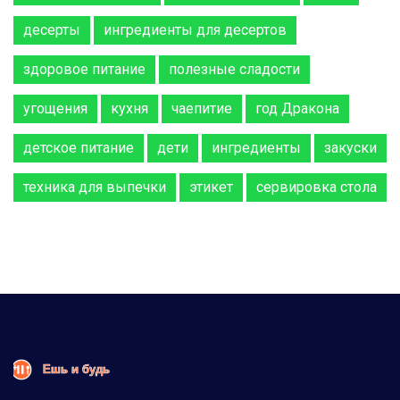
десерты
ингредиенты для десертов
здоровое питание
полезные сладости
угощения
кухня
чаепитие
год Дракона
детское питание
дети
ингредиенты
закуски
техника для выпечки
этикет
сервировка стола