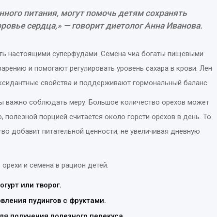
анного питания, могут помочь детям сохранять
ровье сердца,» — говорит диетолог Анна Иванова.
тать настоящими суперфудами. Семена чиа богаты пищевыми
рению и помогают регулировать уровень сахара в крови. Лен
ксидантные свойства и поддерживают гормональный баланс.
ты важно соблюдать меру. Большое количество орехов может
, полезной порцией считается около горсти орехов в день. То
тво добавит питательной ценности, не увеличивая дневную
орехи и семена в рацион детей:
гурт или творог.
вления пудингов с фруктами.
ля получения полезного перекуса.