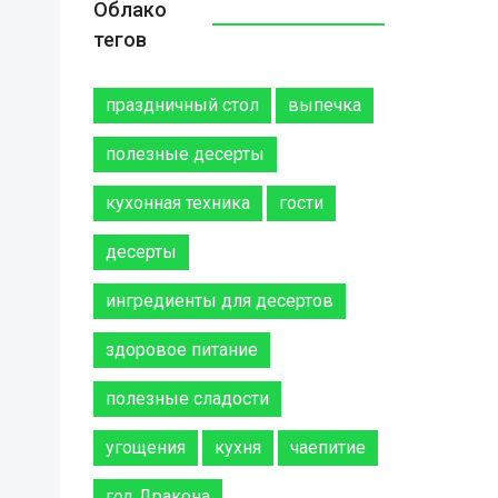
Облако
тегов
праздничный стол
выпечка
полезные десерты
кухонная техника
гости
десерты
ингредиенты для десертов
здоровое питание
полезные сладости
угощения
кухня
чаепитие
год Дракона