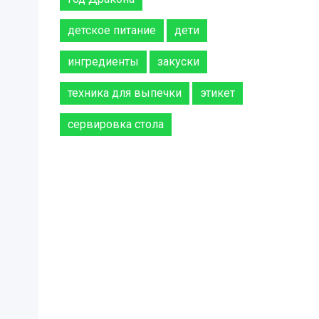
детское питание
дети
ингредиенты
закуски
техника для выпечки
этикет
сервировка стола