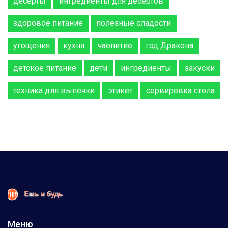
десерты
ингредиенты для десертов
здоровое питание
полезные сладости
угощения
кухня
чаепитие
год Дракона
детское питание
дети
ингредиенты
закуски
техника для выпечки
этикет
сервировка стола
Меню